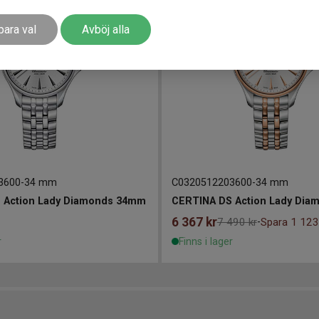
para val
Avböj alla
3600
-
34 mm
C0320512203600
-
34 mm
 Action Lady Diamonds 34mm
CERTINA DS Action Lady Di
6 367
kr
7 490 kr
Spara 1 123
-
r
Finns i lager