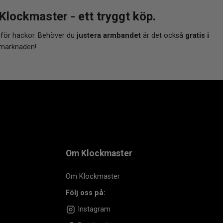
ckmaster - ett tryggt köp.
 för hackor. Behöver du
justera armbandet
är det också
gratis i
 marknaden!
Om Klockmaster
Om Klockmaster
Följ oss på:
Instagram