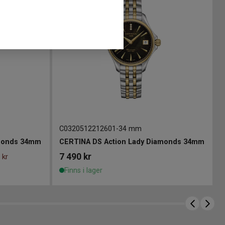
C0320512212601
-
34 mm
amonds 34mm
CERTINA DS Action Lady Diamonds 34mm
7 490
kr
 kr
Finns i lager