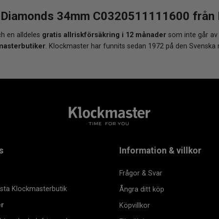
 Diamonds 34mm C0320511111600 från Klo
h en alldeles
gratis allriskförsäkring i 12 månader
som inte går av
masterbutiker
. Klockmaster har funnits sedan 1972 på den Svenska
s
Information & villkor
Frågor & Svar
msta Klockmasterbutik
Ångra ditt köp
er
Köpvillkor