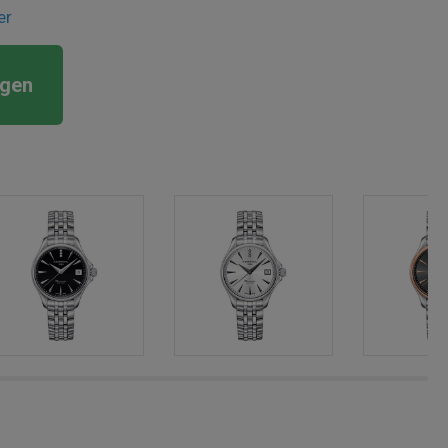
er
rgen