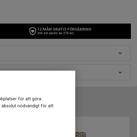
12 MÅN GRATIS FÖRSÄKRING
(till ett värde av 270 kr)
bplatser för att göra
r absolut nödvändigt för att