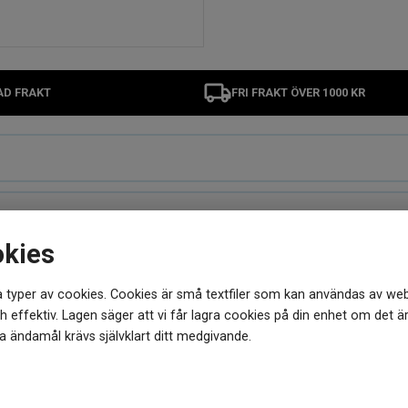
AD FRAKT
FRI FRAKT ÖVER 1000 KR
okies
 typer av cookies. Cookies är små textfiler som kan användas av web
MER FRÅN SAMMA VARUMÄRKE
 effektiv. Lagen säger att vi får lagra cookies på din enhet om det ä
 ändamål krävs självklart ditt medgivande.