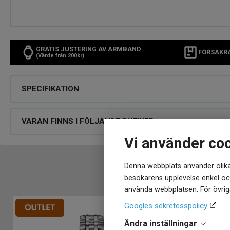
GRATIS JUSTERING AV ARMBAND
FÖRSÄKR
(Värde från 200kr)
SPECIFIKATION
VARAN FINNS I FÖLJANDE BUTIKER
Vi använder co
Denna webbplats använder olika
besökarens upplevelse enkel och
använda webbplatsen. För övriga
Googles sekretesspolicy
Ändra inställningar