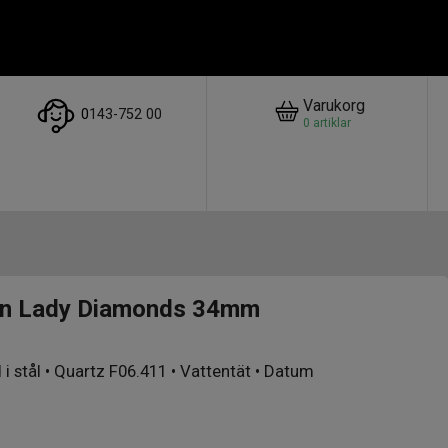
Varukorg
0
143-752 00
0
artiklar
on Lady Diamonds 34mm
i stål • Quartz F06.411 • Vattentät • Datum