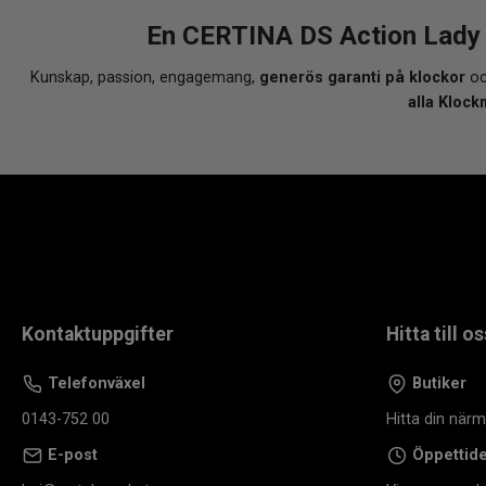
En CERTINA DS Action Lady
Kunskap, passion, engagemang,
generös garanti på klockor
oc
alla Klock
Kontaktuppgifter
Hitta till os
Telefonväxel
Butiker
0143-752 00
Hitta din när
E-post
Öppettid