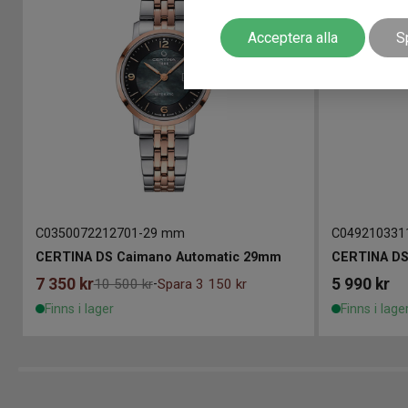
Acceptera alla
S
C0350072212701
-
29 mm
C049210331
CERTINA DS Caimano Automatic 29mm
CERTINA DS
7 350
kr
5 990
kr
10 500 kr
Spara 3 150 kr
-
Finns i lager
Finns i lage