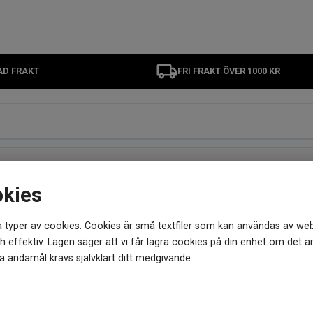
AD FRAKT
FRI FRAKT ÖVER 1000 KR
okies
 typer av cookies. Cookies är små textfiler som kan användas av web
MER FRÅN SAMMA VARUMÄRKE
 effektiv. Lagen säger att vi får lagra cookies på din enhet om det ä
 ändamål krävs självklart ditt medgivande.