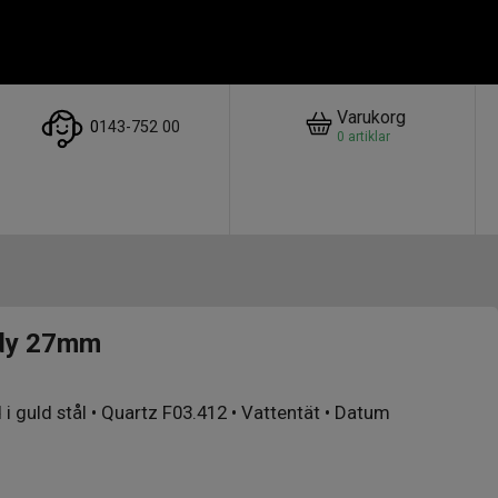
Varukorg
0
143-752 00
0
artiklar
dy 27mm
i guld stål • Quartz F03.412 • Vattentät • Datum