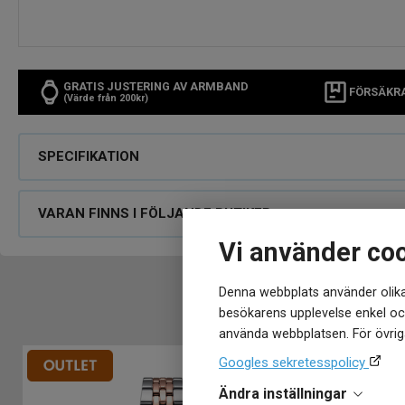
GRATIS JUSTERING AV ARMBAND
FÖRSÄKR
(Värde från 200kr)
SPECIFIKATION
VARAN FINNS I FÖLJANDE BUTIKER
Vi använder co
Denna webbplats använder olika
besökarens upplevelse enkel och
använda webbplatsen. För övriga
Googles sekretesspolicy
Ändra inställningar