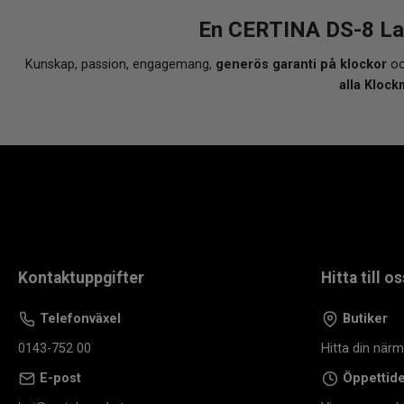
En CERTINA DS-8 La
Kunskap, passion, engagemang,
generös garanti på klockor
oc
alla Klock
Kontaktuppgifter
Hitta till os
Telefonväxel
Butiker
0143-752 00
Hitta din när
E-post
Öppettid