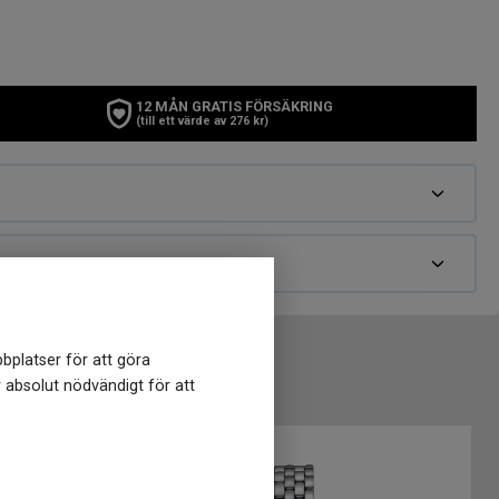
12 MÅN GRATIS FÖRSÄKRING
(till ett värde av 276 kr)
bplatser för att göra
r absolut nödvändigt för att