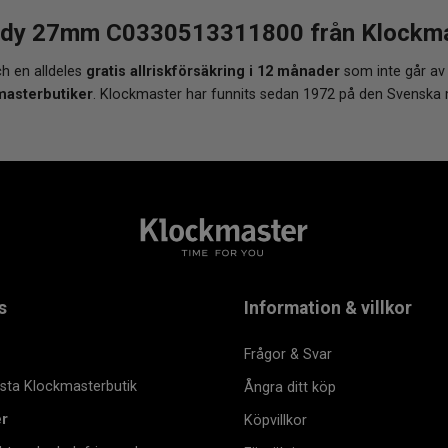
dy 27mm C0330513311800 från Klockmaste
h en alldeles
gratis allriskförsäkring i 12 månader
som inte går av
masterbutiker
. Klockmaster har funnits sedan 1972 på den Svenska
s
Information & villkor
Frågor & Svar
msta Klockmasterbutik
Ångra ditt köp
er
Köpvillkor