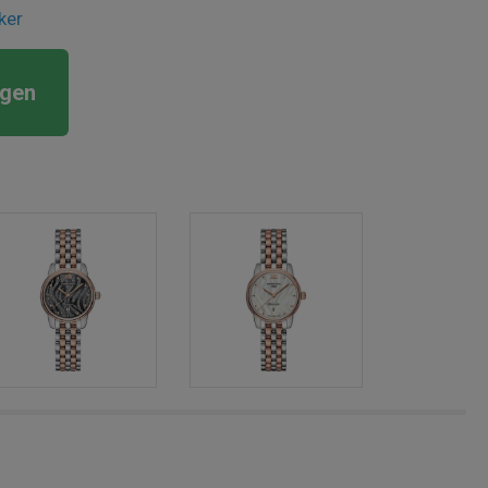
ker
rgen