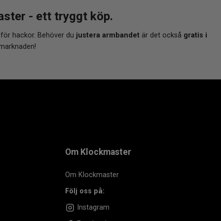
r - ett tryggt köp.
 för hackor. Behöver du
justera armbandet
är det också
gratis i
 marknaden!
Om Klockmaster
Om Klockmaster
Följ oss på:
Instagram