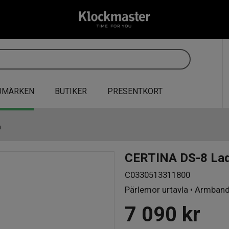
UMÄRKEN
BUTIKER
PRESENTKORT
m
CERTINA DS-8 La
C0330513311800
Pärlemor urtavla • Armband 
7 090
kr