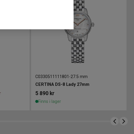
C0330511111801
-
27.5 mm
CERTINA DS-8 Lady 27mm
5 890
kr
r
Finns i lager