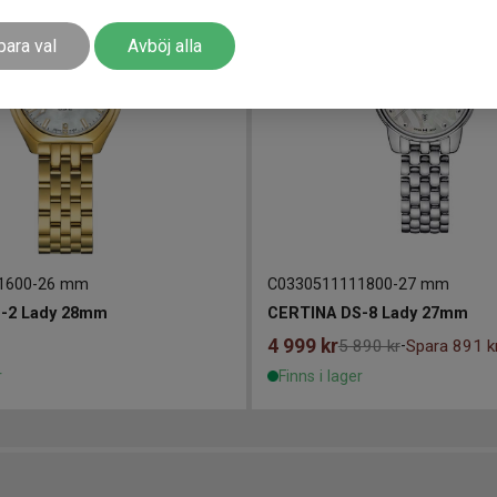
para val
Avböj alla
1600
-
26 mm
C0330511111800
-
27 mm
-2 Lady 28mm
CERTINA DS-8 Lady 27mm
4 999
kr
5 890 kr
Spara 891 k
-
r
Finns i lager