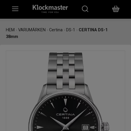
HEM
HEM
›
VARUMÄRKEN
›
Certina
›
DS-1
›
CERTINA DS-1
38mm
KLOCKOR
SMYCKEN
ÖVRIGT
VARUMÄRKEN
BUTIKER
PRESENTKORT