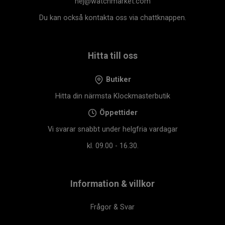
hej@watchmarket.com
alltid en äkta Certina med full tillverkargaranti,
gratis 12
Du kan också kontakta oss via chattknappen.
månaders försäkring
,
gratis justering av armband i
valfri Klockmasterbutik
samt
fri frakt över 1 000 kr
.
En stilren schweizisk automatklocka som kombinerar
Hitta till oss
traditionellt hantverk, modern prestanda och tidlös
design.
Butiker
Hitta din närmsta Klockmasterbutik
Öppettider
Vi svarar snabbt under helgfria vardagar
kl. 09.00 - 16.30.
Information & villkor
Frågor & Svar