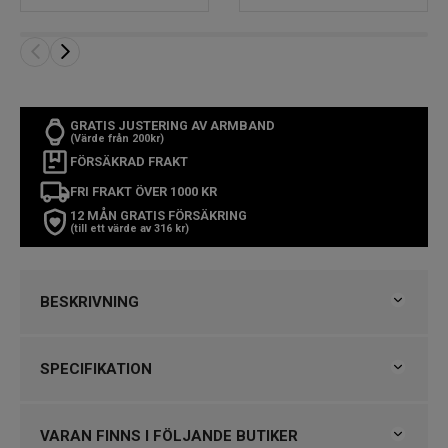
GRATIS JUSTERING AV ARMBAND
(Värde från 200kr)
FÖRSÄKRAD FRAKT
FRI FRAKT ÖVER 1000 KR
12 MÅN GRATIS FÖRSÄKRING
(till ett värde av 316 kr)
BESKRIVNING
Certina DS-1 38mm
SPECIFIKATION
SNABBFAKTA
Varumärke
Certina
Artikelnummer:
C029.207.11.051.00
Kollektion
DS-1
VARAN FINNS I FÖLJANDE BUTIKER