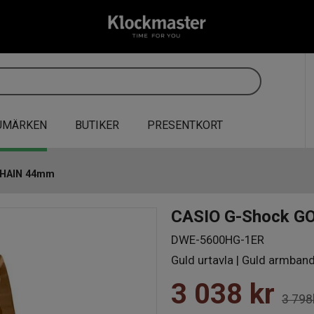
UMÄRKEN
BUTIKER
PRESENTKORT
CHAIN 44mm
CASIO G-Shock G
DWE-5600HG-1ER
Guld urtavla | Guld armband
3 038
kr
3 798