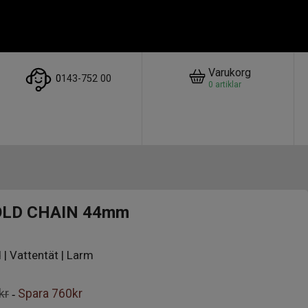
Varukorg
0
143-752 00
0
artiklar
OLD CHAIN 44mm
 | Vattentät | Larm
kr
Spara
760kr
-