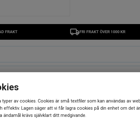
AD FRAKT
FRI FRAKT ÖVER 1000 KR
okies
 typer av cookies. Cookies är små textfiler som kan användas av web
MER FRÅN SAMMA VARUMÄRKE
 effektiv. Lagen säger att vi får lagra cookies på din enhet om det ä
 ändamål krävs självklart ditt medgivande.