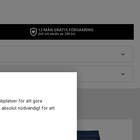
12 MÅN GRATIS FÖRSÄKRING
(till ett värde av 204 kr)
bplatser för att göra
r absolut nödvändigt för att