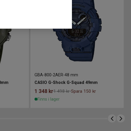
GBA-800-2AER
-
48 mm
50mm
CASIO G-Shock G-Squad 49mm
1 348
kr
1 498 kr
Spara 150 kr
-
Finns i lager