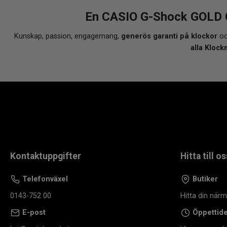
En CASIO G-Shock GOLD 
Kunskap, passion, engagemang,
generös garanti på klockor
oc
alla Klock
Kontaktuppgifter
Hitta till os
Telefonväxel
Butiker
0143-752 00
Hitta din när
E-post
Öppettid