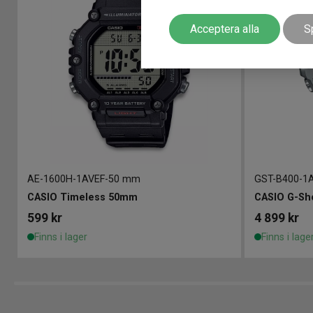
Acceptera alla
S
AE-1600H-1AVEF
-
50 mm
GST-B400-1
CASIO Timeless 50mm
CASIO G-Sh
599
kr
4 899
kr
Finns i lager
Finns i lage