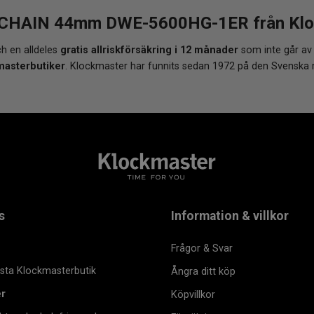
CHAIN 44mm DWE-5600HG-1ER från Klockm
h en alldeles
gratis allriskförsäkring i 12 månader
som inte går av
masterbutiker
. Klockmaster har funnits sedan 1972 på den Svenska
s
Information & villkor
Frågor & Svar
msta Klockmasterbutik
Ångra ditt köp
er
Köpvillkor