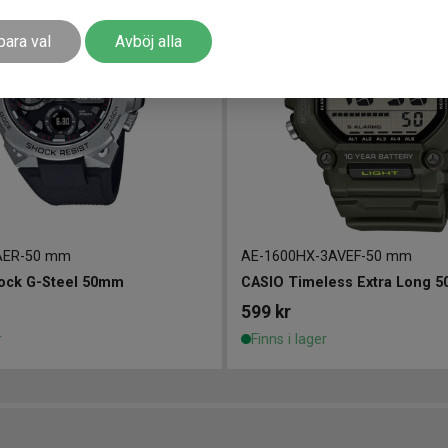
para val
Avböj alla
AER
-
50 mm
AE-1600HX-3AVEF
-
50 mm
ock G-Steel 50mm
CASIO Timeless Extra Long 
599
kr
r
Finns i lager