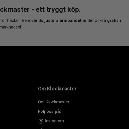
aster - ett tryggt köp.
 för hackor. Behöver du
justera armbandet
är det också
gratis i
 marknaden!
Om Klockmaster
Om Klockmaster
Följ oss på:
Instagram