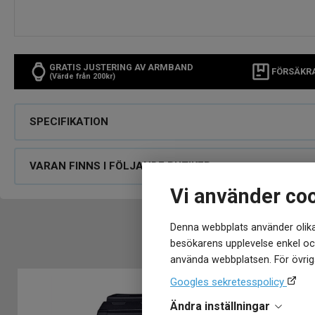
GRATIS JUSTERING AV ARMBAND
FÖRSÄKR
(Värde från 200kr)
SPECIFIKATION
VARAN FINNS I FÖLJANDE BUTIKER
Vi använder co
Denna webbplats använder olika
besökarens upplevelse enkel och
använda webbplatsen. För övriga
Googles sekretesspolicy
Ändra inställningar