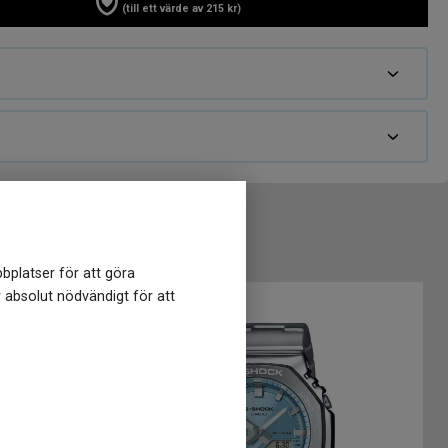
(till ett värde av 215 kr)
bplatser för att göra
r absolut nödvändigt för att