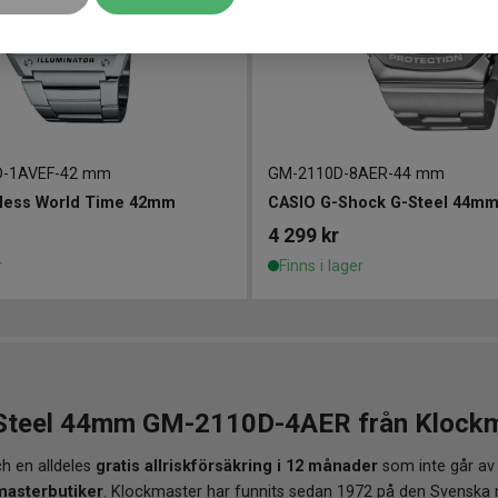
-1AVEF
-
42 mm
GM-2110D-8AER
-
44 mm
less World Time 42mm
CASIO G-Shock G-Steel 44m
4 299
kr
r
Finns i lager
teel 44mm GM-2110D-4AER från Klockmas
h en alldeles
gratis allriskförsäkring i 12 månader
som inte går av
masterbutiker
. Klockmaster har funnits sedan 1972 på den Svenska