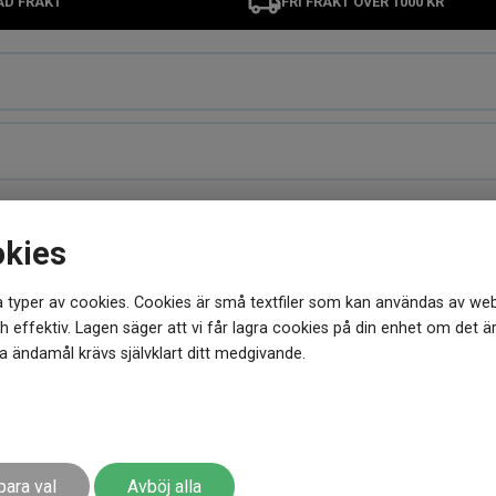
AD FRAKT
FRI FRAKT ÖVER 1000 KR
okies
MER FRÅN SAMMA VARUMÄRKE
 typer av cookies. Cookies är små textfiler som kan användas av web
 effektiv. Lagen säger att vi får lagra cookies på din enhet om det ä
 ändamål krävs självklart ditt medgivande.
para val
Avböj alla