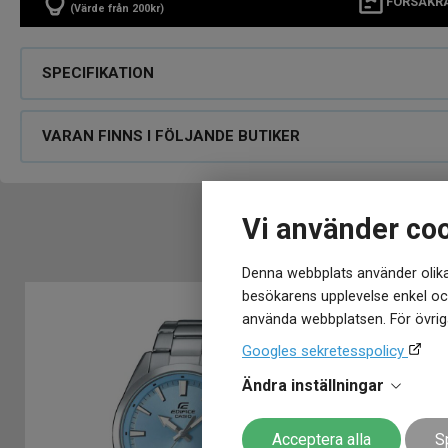
FÖRSÄKR
(Värde från 200kr)
SPECIFIKATION
VARAN FINNS I FÖLJANDE BUTIKER
Vi använder co
Denna webbplats använder olika
besökarens upplevelse enkel och
använda webbplatsen. För övriga
Googles sekretesspolicy
Ändra inställningar
Acceptera alla
S