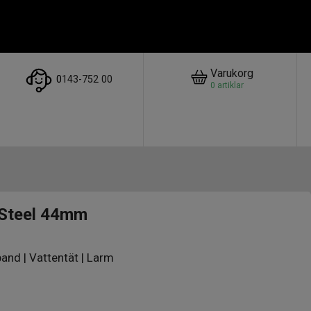
Varukorg
0
143-752 00
0
artiklar
Steel 44mm
band | Vattentät | Larm