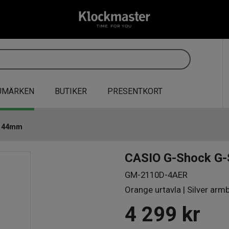
UMÄRKEN
BUTIKER
PRESENTKORT
l 44mm
CASIO G-Shock G-
GM-2110D-4AER
Orange urtavla | Silver arm
4 299
kr