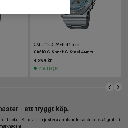
GM-2110D-2AER
-
44 mm
m
CASIO G-Shock G-Steel 44mm
4 299
kr
Finns i lager
ter - ett tryggt köp.
 för hackor. Behöver du
justera armbandet
är det också
gratis i
 marknaden!