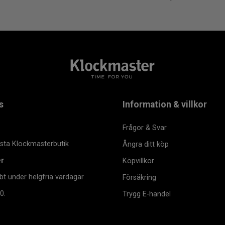
s
Information & villkor
Frågor & Svar
msta Klockmasterbutik
Ångra ditt köp
er
Köpvillkor
bt under helgfria vardagar
Försäkring
0.
Trygg E-handel