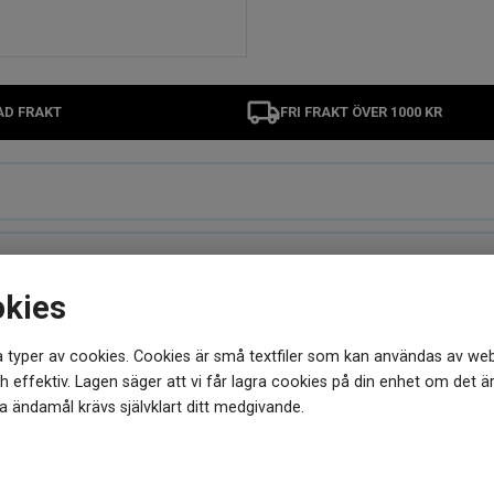
AD FRAKT
FRI FRAKT ÖVER 1000 KR
okies
 typer av cookies. Cookies är små textfiler som kan användas av web
MER FRÅN SAMMA VARUMÄRKE
 effektiv. Lagen säger att vi får lagra cookies på din enhet om det ä
 ändamål krävs självklart ditt medgivande.