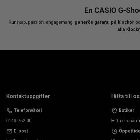
En CASIO G-Shoc
Kunskap, passion, engagemang,
generös garanti på klockor
oc
alla Klock
Kontaktuppgifter
Hitta till os
Telefonväxel
Butiker
0143-752 00
Hitta din när
E-post
Öppettid