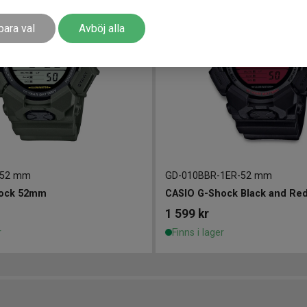
para val
Avböj alla
52 mm
GD-010BBR-1ER
-
52 mm
hock 52mm
CASIO G-Shock Black and Re
1 599
kr
r
Finns i lager