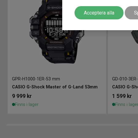
Acceptera alla
S
GPR-H1000-1ER
-
53 mm
GD-010-3ER
-
CASIO G-Shock Master of G-Land 53mm
CASIO G-S
9 999
kr
1 599
kr
Finns i lager
Finns i lage