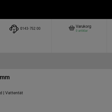
Varukorg
0
143-752 00
0
artiklar
2mm
d | Vattentät