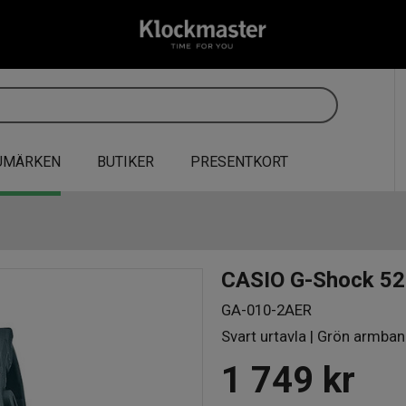
UMÄRKEN
BUTIKER
PRESENTKORT
CASIO G-Shock 5
GA-010-2AER
Svart urtavla | Grön armban
1 749
kr