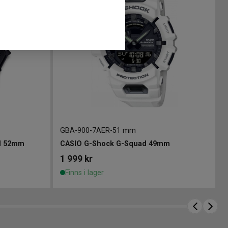
GBA-900-7AER
-
51 mm
d 52mm
CASIO G-Shock G-Squad 49mm
1 999
kr
Finns i lager