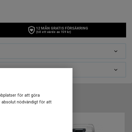
12 MÅN GRATIS FÖRSÄKRING
(till ett värde av 159 kr)
bplatser för att göra
r absolut nödvändigt för att