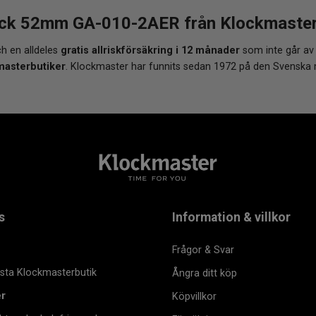
k 52mm GA-010-2AER från Klockmaster -
h en alldeles
gratis allriskförsäkring i 12 månader
som inte går av
masterbutiker
. Klockmaster har funnits sedan 1972 på den Svenska
s
Information & villkor
Frågor & Svar
msta Klockmasterbutik
Ångra ditt köp
er
Köpvillkor