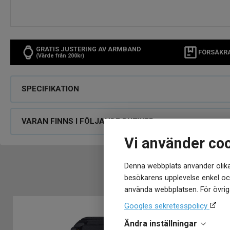
GRATIS JUSTERING AV ARMBAND
FÖRSÄKR
(Värde från 200kr)
SPECIFIKATION
VARAN FINNS I FÖLJANDE BUTIKER
Vi använder co
Denna webbplats använder olika
besökarens upplevelse enkel och
använda webbplatsen. För övriga
Googles sekretesspolicy
Ändra inställningar