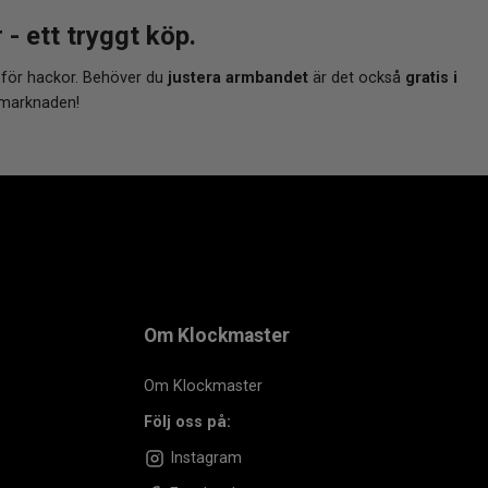
 ett tryggt köp.
 för hackor. Behöver du
justera armbandet
är det också
gratis i
 marknaden!
Om Klockmaster
Om Klockmaster
Följ oss på:
Instagram