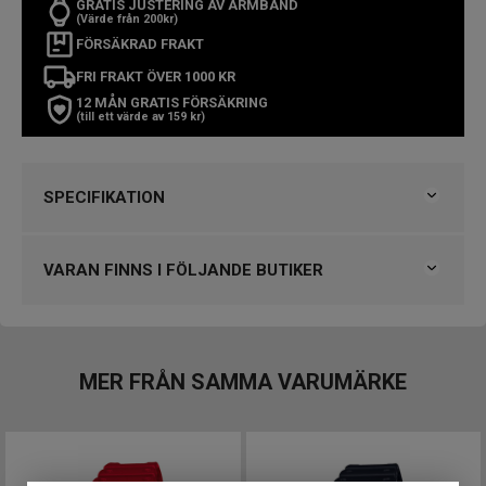
GRATIS JUSTERING AV ARMBAND
(Värde från 200kr)
FÖRSÄKRAD FRAKT
FRI FRAKT ÖVER 1000 KR
12 MÅN GRATIS FÖRSÄKRING
(till ett värde av 159 kr)
SPECIFIKATION
Varumärke
Casio
Kollektion
G-Shock
VARAN FINNS I FÖLJANDE BUTIKER
Serie
2100
Typ av klocka
Herrklocka
Klockmaster Falkenberg
Stil
Digitala klockor
Klockmaster Falköping
Garanti
2 år
Klockmaster Malmö, Mobilia Urhandel
MER FRÅN SAMMA VARUMÄRKE
Klockmaster Nässjö
Design
Index
Streck
VARUMÄRKET HITTAR DU HOS
Färg på urtavla
Svart
Björkegrens Urmakeri 1933 Kalmar
Boett material
Harts