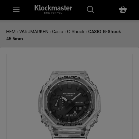
HEM
HEM
›
VARUMÄRKEN
›
Casio
›
G-Shock
›
CASIO G-Shock
45.5mm
KLOCKOR
SMYCKEN
ÖVRIGT
VARUMÄRKEN
BUTIKER
PRESENTKORT