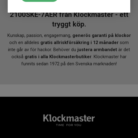
Klockmaster Ulricehamn
En CASIO G-Shock 45.5mm GA-
Tidtagning
Ja
Klockmaster Uppsala, Gränby
Extra tidzon
Ja
2100SKE-7AER från Klockmaster - ett
Klockmaster Örebro
Larm
Ja
Klockmaster Östersund
tryggt köp.
Övriga funktioner
Lampa
Kunskap, passion, engagemang,
generös garanti på klockor
och en alldeles
gratis allriskförsäkring i 12 månader
som
inte går av för hackor. Behöver du
justera armbandet
är det
också
gratis i alla Klockmasterbutiker
. Klockmaster har
funnits sedan 1972 på den Svenska marknaden!