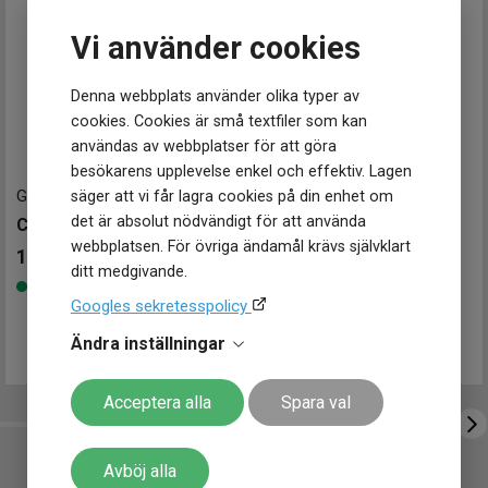
Form på boett
Rund
Klockmaster Alingsås
Färg på boett
Transparent
Vi använder cookies
Klockmaster Borås, Centrum
Armband material
Harts
Klockmaster Falkenberg
Klockmaster Falköping
Denna webbplats använder olika typer av
Urverk
Klockmaster Gävle, Centrum
cookies. Cookies är små textfiler som kan
Urverk
Quartz (batteri)
Klockmaster Göteborg, Backaplan
användas av webbplatser för att göra
Klockmaster Helsingborg Väla Rydbergs Ur
besökarens upplevelse enkel och effektiv. Lagen
Storlek
Klockmaster Hudiksvall
GA-2100-4AER
-
46 mm
GA-2100-1A2ER
-
51 mm
säger att vi får lagra cookies på din enhet om
Diameter
45.5 mm
Klockmaster Kungälv
det är absolut nödvändigt för att använda
CASIO G-Shock 45mm
CASIO G-Shock 45mm
Höjd
48.5 mm
Klockmaster Malmö, Mobilia Urhandel
webbplatsen. För övriga ändamål krävs självklart
Tjocklek
12 mm
1 599
kr
1 499
kr
Klockmaster Norrköping, Becks Urhandel
Vikt
51 g
ditt medgivande.
Finns i lager
Finns i lager
Klockmaster Norrtälje
Googles sekretesspolicy
Klockmaster Nyköping
Egenskaper
Klockmaster Nässjö
Vattentät
Ja
Ändra inställningar
Vattenskydd
20 ATM / 200 m
Klockmaster Stockholm, Fältöversten
Glas material
Mineral
Klockmaster Stockholm, Kista
Acceptera alla
Spara val
Klockmaster Sundsvall
Funktioner
Klockmaster Tranås
Datum
Ja
Klockmaster Trollhättan
Avböj alla
Dag
Ja