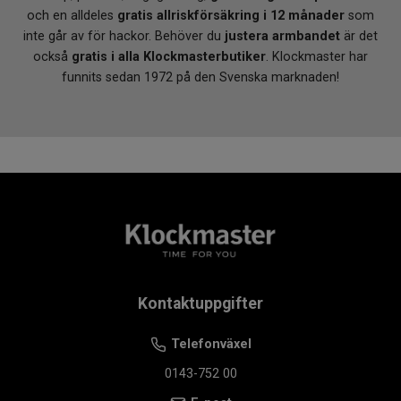
och en alldeles
gratis allriskförsäkring i 12 månader
som
inte går av för hackor. Behöver du
justera armbandet
är det
också
gratis i alla Klockmasterbutiker
. Klockmaster har
funnits sedan 1972 på den Svenska marknaden!
Kontaktuppgifter
Telefonväxel
0143-752 00