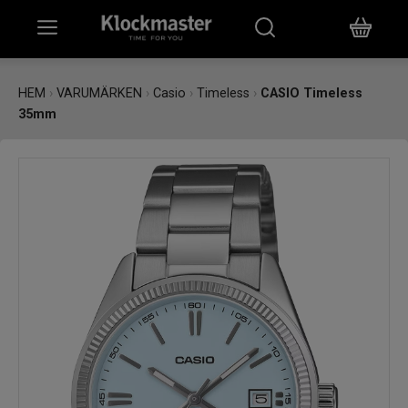
HEM
HEM
›
VARUMÄRKEN
›
Casio
›
Timeless
›
CASIO Timeless
35mm
KLOCKOR
SMYCKEN
ÖVRIGT
VARUMÄRKEN
BUTIKER
PRESENTKORT