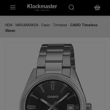
HEM
HEM
›
VARUMÄRKEN
›
Casio
›
Timeless
›
CASIO Timeless
35mm
KLOCKOR
SMYCKEN
ÖVRIGT
VARUMÄRKEN
BUTIKER
PRESENTKORT