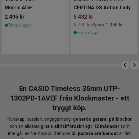
Morris Allie
CERTINA DS Action Lady 34mm
Batteritid upp till cirka 3 år
2 495
kr
5 432
kr
Passar handledsomkrets ca 150 till 205 mm
6 790 kr
Spara 1 358 kr
-
Finns i lager
VARFÖR KLOCKMASTER?
Finns i lager
När du köper din Casio hos Klockmaster får du alltid
tryggheten i att handla från en auktoriserad
återförsäljare. Du får dessutom gratis 12 månaders
försäkring, fri frakt över 1 000 kr och kostnadsfri
justering av armbandet i valfri Klockmasterbutik. Ett
tryggt val – både för din stil och din investering.
En CASIO Timeless 35mm UTP-
1302PD-1AVEF från Klockmaster - ett
tryggt köp.
Kunskap, passion, engagemang,
generös garanti på klockor
och en alldeles
gratis allriskförsäkring i 12 månader
som
inte går av för hackor. Behöver du
justera armbandet
är det