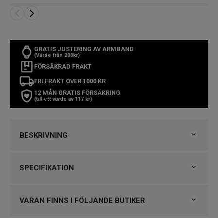
GRATIS JUSTERING AV ARMBAND
(Värde från 200kr)
FÖRSÄKRAD FRAKT
FRI FRAKT ÖVER 1000 KR
12 MÅN GRATIS FÖRSÄKRING
(till ett värde av 117 kr)
BESKRIVNING
CASIO Timeless
SPECIFIKATION
SNABBFAKTA
Varumärke
Casio
Artikelnummer:
UTP-1302PD-1AVEF
Kollektion
Timeless
VARAN FINNS I FÖLJANDE BUTIKER
Diameter:
35 mm
Serie
UTP-1302