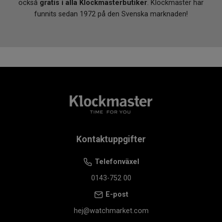
också
gratis i alla Klockmasterbutiker
. Klockmaster har
funnits sedan 1972 på den Svenska marknaden!
Kontaktuppgifter
Telefonväxel
0143-752 00
E-post
hej@watchmarket.com