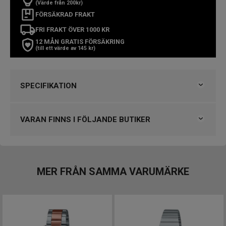
(Värde från 200kr)
FÖRSÄKRAD FRAKT
FRI FRAKT ÖVER 1000 KR
12 MÅN GRATIS FÖRSÄKRING
(till ett värde av 145 kr)
SPECIFIKATION
Varumärke
Casio
Kollektion
Timeless
VARAN FINNS I FÖLJANDE BUTIKER
Typ av klocka
Damklocka
Stil
Klassiska klockor
Klockmaster Nyköping
Garanti
2 år
Klockmaster Nässjö
Klockmaster Örebro
MER FRÅN SAMMA VARUMÄRKE
Design
Klockmaster Östersund
Index
Streck
Färg på urtavla
Silver
VARUMÄRKET HITTAR DU HOS
Boett material
Rostfritt stål
Björkegrens Urmakeri 1933 Kalmar
Form på boett
Rund
Färg på boett
Silver