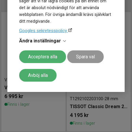
säger att vi får lagra cookies på din enhet om
Klockmaster Uppsala, Gränby
det är absolut nödvändigt för att använda
Klockmaster Örebro
webbplatsen. För övriga ändamål krävs självklart
Klockmaster Östersund
ditt medgivande.
Googles sekretesspolicy
Ändra inställningar
Acceptera alla
Spara val
Avböj alla
V241753
-
35 mm
VICTORINOX Alliance 35mm
6 995
kr
T1292102203100
-
28 mm
Finns i lager
TISSOT Classic Dream 28mm
4 195
kr
Finns i lager