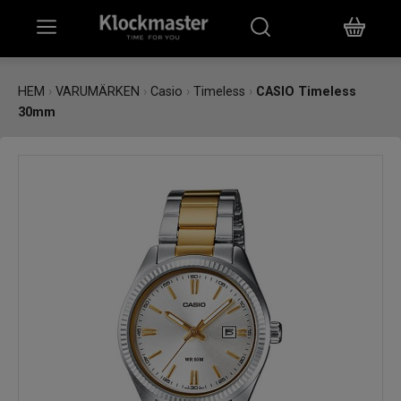
HEM
HEM
›
VARUMÄRKEN
›
Casio
›
Timeless
›
CASIO Timeless
30mm
KLOCKOR
SMYCKEN
ÖVRIGT
VARUMÄRKEN
BUTIKER
PRESENTKORT