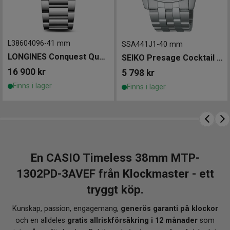
L38604096
-
41 mm
SSA441J1
-
40 mm
LONGINES Conquest Quartz 41mm
SEIKO Presage Cocktail Time 40mm
16 900
kr
5 798
kr
Finns i lager
Finns i lager
En CASIO Timeless 38mm MTP-
1302PD-3AVEF från Klockmaster - ett
tryggt köp.
Kunskap, passion, engagemang,
generös garanti på klockor
och en alldeles
gratis allriskförsäkring i 12 månader
som