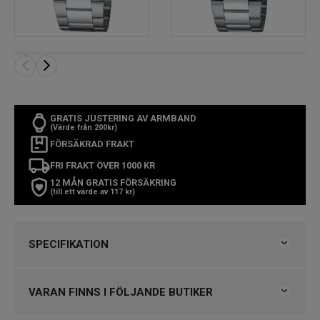
GRATIS JUSTERING AV ARMBAND
(Värde från 200kr)
FÖRSÄKRAD FRAKT
FRI FRAKT ÖVER 1000 KR
12 MÅN GRATIS FÖRSÄKRING
(till ett värde av 117 kr)
SPECIFIKATION
Varumärke
Casio
Kollektion
Timeless
VARAN FINNS I FÖLJANDE BUTIKER
Typ av klocka
Herrklocka