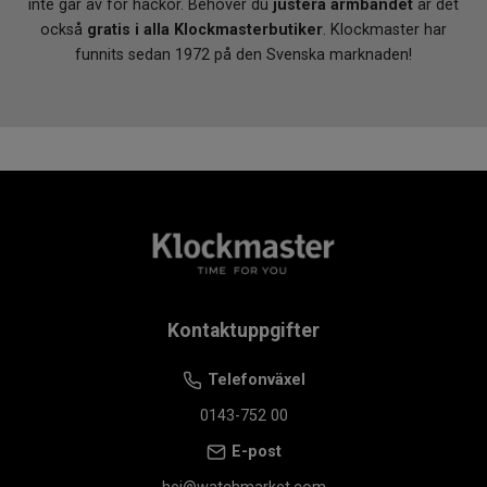
inte går av för hackor. Behöver du
justera armbandet
är det
också
gratis i alla Klockmasterbutiker
. Klockmaster har
funnits sedan 1972 på den Svenska marknaden!
Kontaktuppgifter
Telefonväxel
0143-752 00
E-post