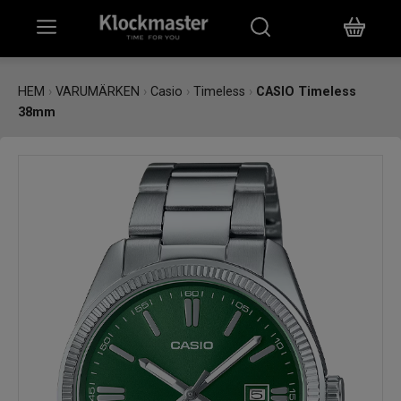
HEM
HEM
›
VARUMÄRKEN
›
Casio
›
Timeless
›
CASIO Timeless
38mm
KLOCKOR
SMYCKEN
ÖVRIGT
VARUMÄRKEN
BUTIKER
PRESENTKORT