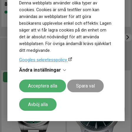
Klockmaster Gävle, Centrum
Längd på armband
150 - 205 mm
Denna webbplats använder olika typer av
1 499
kr
899
kr
Vikt
105 g
Klockmaster Göteborg, Backaplan
cookies. Cookies är små textfiler som kan
Finns i lager
Finns i lager
Klockmaster Helsingborg Väla Rydbergs Ur
användas av webbplatser för att göra
Egenskaper
Klockmaster Hudiksvall
besökarens upplevelse enkel och effektiv. Lagen
Vattentät
Nej
Klockmaster Kungälv
säger att vi får lagra cookies på din enhet om
Vattenskydd
5 ATM / 50 m
Klockmaster Malmö, Mobilia Urhandel
det är absolut nödvändigt för att använda
Glas material
Mineral
Klockmaster Norrköping, Becks Urhandel
webbplatsen. För övriga ändamål krävs självklart
Spänne / lås
Viklås
Klockmaster Norrtälje
ditt medgivande.
Klockmaster Nyköping
UTVALT FÖR DIG
Funktioner
Googles sekretesspolicy
Klockmaster Nässjö
Datum
Ja
Klockmaster Stockholm, Fältöversten
Ändra inställningar
Klockmaster Stockholm, Kista
Klockmaster Sundsvall
Acceptera alla
Spara val
Klockmaster Tranås
Klockmaster Trollhättan
Klockmaster Ulricehamn
Avböj alla
Klockmaster Uppsala, Gränby
Klockmaster Örebro
Klockmaster Östersund