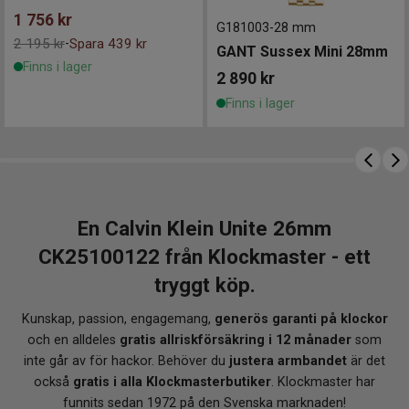
1 756
kr
G181003
-
28 mm
2 195 kr
Spara 439 kr
-
GANT Sussex Mini 28mm
Finns i lager
2 890
kr
Finns i lager
En Calvin Klein Unite 26mm
CK25100122 från Klockmaster - ett
tryggt köp.
Kunskap, passion, engagemang,
generös garanti på klockor
och en alldeles
gratis allriskförsäkring i 12 månader
som
inte går av för hackor. Behöver du
justera armbandet
är det
också
gratis i alla Klockmasterbutiker
. Klockmaster har
funnits sedan 1972 på den Svenska marknaden!