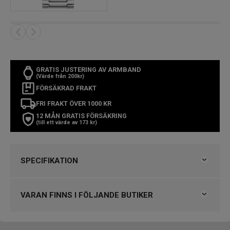
GRATIS JUSTERING AV ARMBAND
(Värde från 200kr)
FÖRSÄKRAD FRAKT
FRI FRAKT ÖVER 1000 KR
12 MÅN GRATIS FÖRSÄKRING
(till ett värde av 173 kr)
SPECIFIKATION
Varumärke
Calvin Klein
Kollektion
Calvin Klein
VARAN FINNS I FÖLJANDE BUTIKER
Typ av klocka
Damklocka
Stil
Klassiska klockor
Klockmaster Nässjö
Garanti
2 år