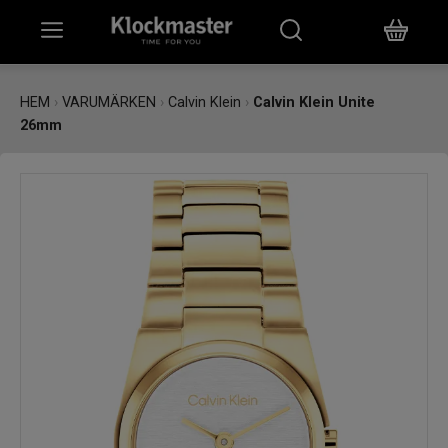
HEM
HEM
›
VARUMÄRKEN
›
Calvin Klein
›
Calvin Klein Unite
26mm
KLOCKOR
SMYCKEN
ÖVRIGT
VARUMÄRKEN
BUTIKER
PRESENTKORT