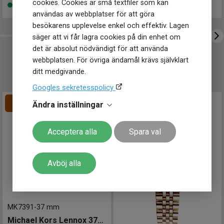
cookies. Cookies är små textfiler som kan
Finns i lager
Finns i lager
användas av webbplatser för att göra
besökarens upplevelse enkel och effektiv. Lagen
säger att vi får lagra cookies på din enhet om
det är absolut nödvändigt för att använda
webbplatsen. För övriga ändamål krävs självklart
UTVALT FÖR DIG
ditt medgivande.
Googles sekretesspolicy
Ändra inställningar
Acceptera alla
Spara val
Avböj alla
MK7391
-
37 mm
Michael Kors Lennox 37mm