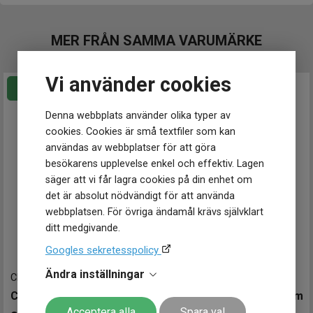
Stil
Modeklockor
Garanti
2 år
MER FRÅN SAMMA VARUMÄRKE
Design
Färg på urtavla
Svart
Vi använder cookies
Boett material
Rostfritt stål
Form på boett
Oval
Denna webbplats använder olika typer av
Färg på boett
Silver
Armband material
Mesh
cookies. Cookies är små textfiler som kan
Armband färg
Silver
användas av webbplatser för att göra
besökarens upplevelse enkel och effektiv. Lagen
Urverk
säger att vi får lagra cookies på din enhet om
Urverk
Quartz (batteri)
det är absolut nödvändigt för att använda
webbplatsen. För övriga ändamål krävs självklart
Storlek
ditt medgivande.
Diameter
24 mm
Googles sekretesspolicy
Tjocklek
7 mm
Ändra inställningar
CK25100152
-
24 mm
CK25100139
-
21.5 mm
Egenskaper
Calvin Klein Twisted Bezel 24mm
Calvin Klein Pulse 21.5mm
Vattentät
Nej
Acceptera alla
Spara val
Vattenskydd
3 ATM / 30 m