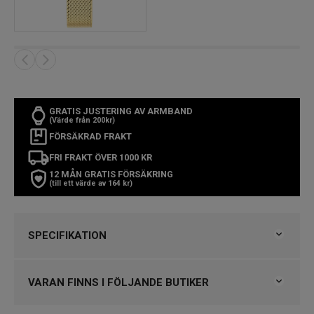
GRATIS JUSTERING AV ARMBAND
(Värde från 200kr)
FÖRSÄKRAD FRAKT
FRI FRAKT ÖVER 1000 KR
12 MÅN GRATIS FÖRSÄKRING
(till ett värde av 164 kr)
SPECIFIKATION
Varumärke
Calvin Klein
Kollektion
Calvin Klein
VARAN FINNS I FÖLJANDE BUTIKER
Serie
Twisted Bezel
Typ av klocka
Damklocka
Klockmaster Nässjö