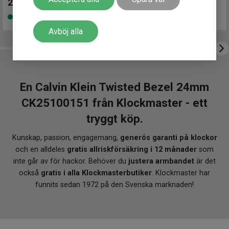
2 190
kr
1 990
kr
Glas material
Mineral
Finns i lager
Finns i lager
Avböj alla
En Calvin Klein Twisted Bezel 24mm
CK25100151 från Klockmaster - ett
tryggt köp.
Kunskap, passion, engagemang,
generös garanti på klockor
och en alldeles
gratis allriskförsäkring i 12 månader
som
inte går av för hackor. Behöver du
justera armbandet
är det
också
gratis i alla Klockmasterbutiker
. Klockmaster har
funnits sedan 1972 på den Svenska marknaden!