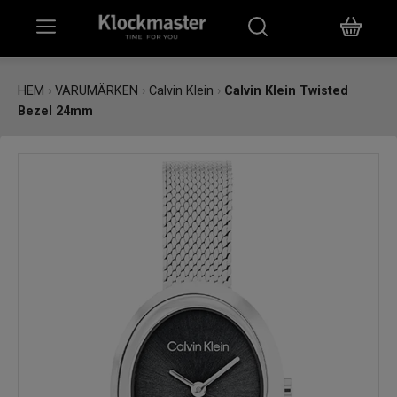
HEM
HEM
›
VARUMÄRKEN
›
Calvin Klein
›
Calvin Klein Twisted
Bezel 24mm
KLOCKOR
SMYCKEN
ÖVRIGT
VARUMÄRKEN
BUTIKER
PRESENTKORT