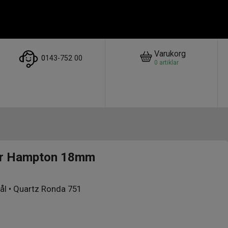
Varukorg
0
143-752 00
0
artiklar
er Hampton 18mm
tål • Quartz Ronda 751