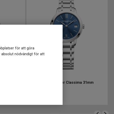
bplatser för att göra
r absolut nödvändigt för att
M0A10477
-
31 mm
36mm
Baume and Mercier Classima 31mm
18 500
kr
Finns i lager