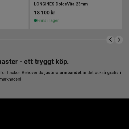
LONGINES DolceVita 23mm
18 100
kr
Finns i lager
er - ett tryggt köp.
 för hackor. Behöver du
justera armbandet
är det också
gratis i
 marknaden!