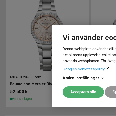
Vi använder co
Denna webbplats använder olika
besökarens upplevelse enkel och
använda webbplatsen. För övriga
Googles sekretesspolicy
M0A10796
-
33 mm
M0A10765
-
3
Ändra inställningar
Baume and Mercier Riviera Diamonds 33mm
52 500
kr
52 500
kr
Acceptera alla
S
Finns i lager
Finns i lage