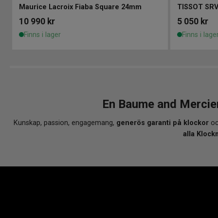
Maurice Lacroix Fiaba Square 24mm
TISSOT SR
10 990
kr
5 050
kr
Finns i lager
Finns i lage
En Baume and Mercie
Kunskap, passion, engagemang,
generös garanti på klockor
oc
alla Klock