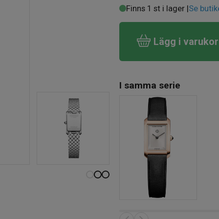
Finns 1 st i lager |
Se butik
Lägg i varuko
I samma serie