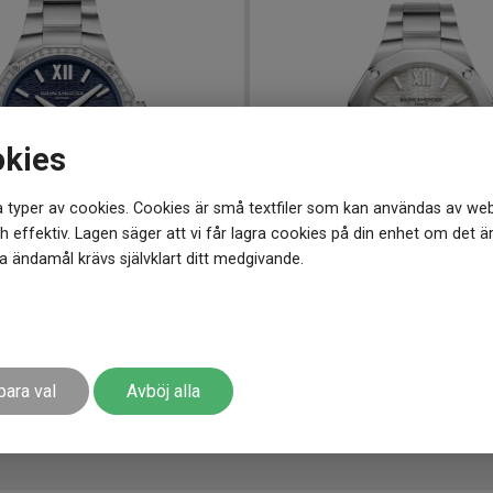
okies
 typer av cookies. Cookies är små textfiler som kan användas av web
 effektiv. Lagen säger att vi får lagra cookies på din enhet om det ä
 ändamål krävs självklart ditt medgivande.
3 mm
M0A10614
-
36 mm
Baume and Mercier Riviera Diamonds 33mm
Baume and Mercier Riviera 
31 000
kr
para val
Avböj alla
r
Finns i lager