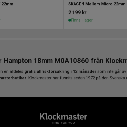
V 22mm
SKAGEN Mellem Micro 22mm
2 199
kr
r
Finns i lager
r Hampton 18mm M0A10860 från Klockmast
h en alldeles
gratis allriskförsäkring i 12 månader
som inte går av
masterbutiker
. Klockmaster har funnits sedan 1972 på den Svenska