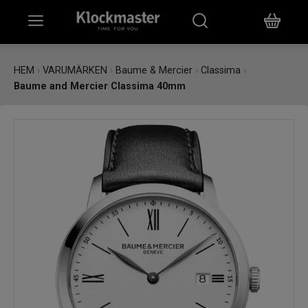
HEM
HEM
›
VARUMÄRKEN
›
Baume & Mercier
›
Classima
›
Baume and Mercier Classima 40mm
KLOCKOR
SMYCKEN
ÖVRIGT
VARUMÄRKEN
BUTIKER
PRESENTKORT