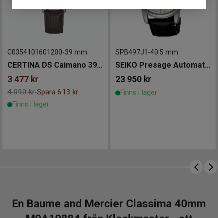
Datumvisning för ökad vardagsfunktion
Endast 6,05 mm tunn boett smidig och elegant
på handleden
Vattentålig till 5 ATM klarar vardagens stänk
C0354101601200
-
39 mm
SPB497J1
-
40.5 mm
och regn
CERTINA DS Caimano 39mm
SEIKO Presage Automatic Craftsmanship Unglazed Arita Porcelain Dial Limited Edition
Varför välja Baume & Mercier Classima hos
3 477
kr
23 950
kr
Klockmaster?
4 090 kr
Spara 613 kr
-
Finns i lager
När du köper din Baume & Mercier hos Klockmaster
Finns i lager
handlar du tryggt hos en
auktoriserad återförsäljare
med garanterad äkthet. Dessutom ingår
gratis 12
månaders allriskförsäkring
samt
kostnadsfri
justering av armband
i valfri Klockmasterbutik. En
investering i schweiziskt hantverk, med personlig service
som matchar din stil.
En Baume and Mercier Classima 40mm