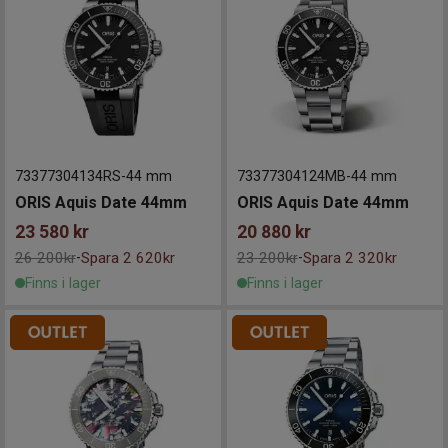
73377304134RS
-
44 mm
73377304124MB
-
44 mm
ORIS Aquis Date 44mm
ORIS Aquis Date 44mm
23 580
kr
20 880
kr
26 200kr
Spara 2 620kr
23 200kr
Spara 2 320kr
-
-
Finns i lager
Finns i lager