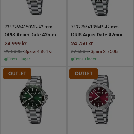
73377664150MB
-
42 mm
73377664135MB
-
42 mm
ORIS Aquis Date 42mm
ORIS Aquis Date 42mm
24 999
kr
24 750
kr
29 800kr
Spara 4 801kr
27 500kr
Spara 2 750kr
-
-
Finns i lager
Finns i lager