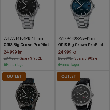
75177614164MB
-
41 mm
75177614065MB
-
41 mm
ORIS Big Crown ProPilot Date 41mm
ORIS Big Crown ProPilot Date 41mm
24 999
kr
24 999
kr
28 900kr
Spara 3 902kr
28 900kr
Spara 3 902kr
-
-
Finns i lager
Finns i lager