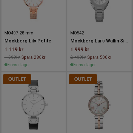
MO407
-
28 mm
MO542
Mockberg Lily Petite
Mockberg Lars Wallin Silver
1 119
kr
1 999
kr
1 399kr
Spara 280kr
2 499kr
Spara 500kr
-
-
Finns i lager
Finns i lager