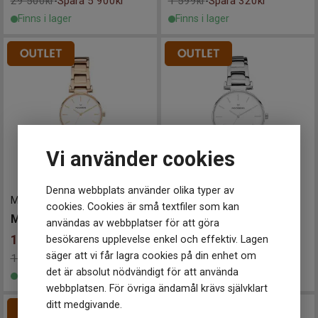
29 500kr
Spara 5 900kr
1 599kr
Spara 320kr
-
-
Finns i lager
Finns i lager
Vi använder cookies
Denna webbplats använder olika typer av
MO629
-
28 mm
MO631
-
34 mm
cookies. Cookies är små textfiler som kan
Mockberg Modest Links
Mockberg Modest Links
användas av webbplatser för att göra
1 439
kr
1 599
kr
besökarens upplevelse enkel och effektiv. Lagen
säger att vi får lagra cookies på din enhet om
1 799kr
Spara 360kr
1 999kr
Spara 400kr
-
-
det är absolut nödvändigt för att använda
Finns i lager
Finns i lager
webbplatsen. För övriga ändamål krävs självklart
ditt medgivande.