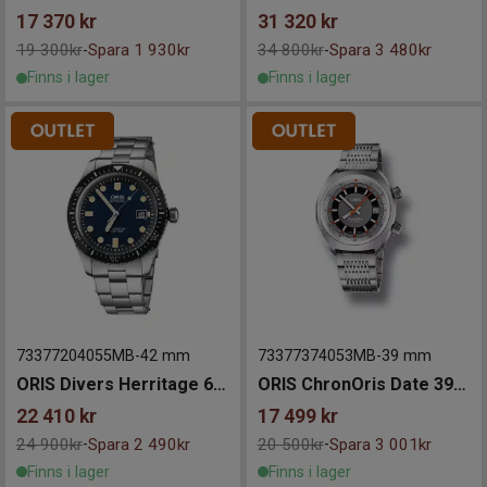
17 370
kr
31 320
kr
19 300kr
Spara 1 930kr
34 800kr
Spara 3 480kr
-
-
Finns i lager
Finns i lager
73377204055MB
-
42 mm
73377374053MB
-
39 mm
ORIS Divers Herritage 65 42mm
ORIS ChronOris Date 39mm
22 410
kr
17 499
kr
24 900kr
Spara 2 490kr
20 500kr
Spara 3 001kr
-
-
Finns i lager
Finns i lager