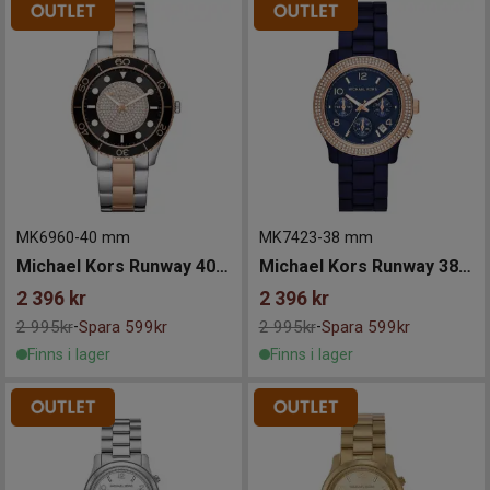
MK6960
-
40 mm
MK7423
-
38 mm
Michael Kors Runway 40mm
Michael Kors Runway 38mm
2 396
kr
2 396
kr
2 995kr
Spara 599kr
2 995kr
Spara 599kr
-
-
Finns i lager
Finns i lager