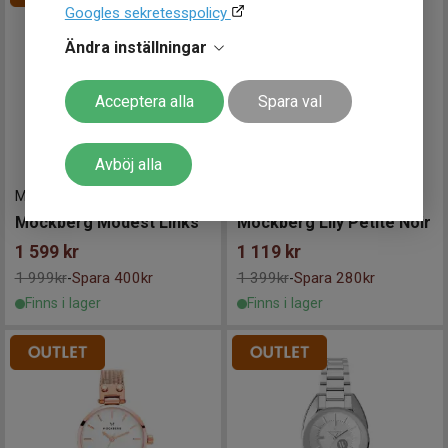
Googles sekretesspolicy
Ändra inställningar
Acceptera alla
Spara val
Avböj alla
MO632
-
34 mm
MO408
-
28 mm
Mockberg Modest Links
Mockberg Lily Petite Noir
1 599
kr
1 119
kr
1 999kr
Spara 400kr
1 399kr
Spara 280kr
-
-
Finns i lager
Finns i lager