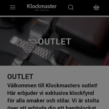
HEM
KLOCKOR
SMYCKEN
ÖVRIGT
VARUMÄRKEN
OUTLET
BUTIKER
Välkommen till Klockmasters outlet!
Här erbjuder vi exklusiva klockfynd
PRESENTKORT
för alla smaker och stilar. Vi är stolta
över att erbjuda dig ett handplockat