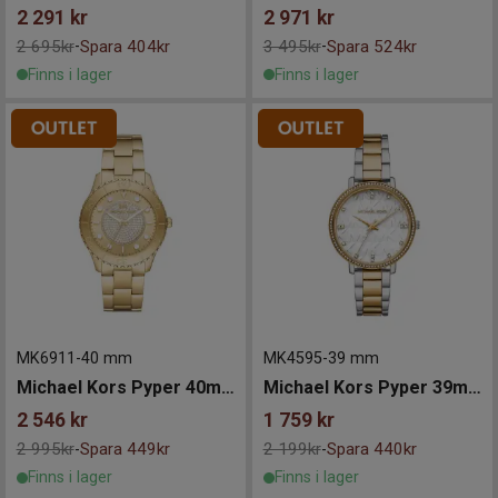
2 291
kr
2 971
kr
2 695kr
Spara 404kr
3 495kr
Spara 524kr
-
-
Finns i lager
Finns i lager
MK6911
-
40 mm
MK4595
-
39 mm
Michael Kors Pyper 40mm
Michael Kors Pyper 39mm
2 546
kr
1 759
kr
2 995kr
Spara 449kr
2 199kr
Spara 440kr
-
-
Finns i lager
Finns i lager