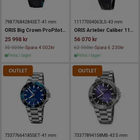
79877684284SET
-
41 mm
11177004063LS
-
43 mm
ORIS Big Crown ProPilot 41mm
ORIS Artelier Caliber 111 43mm
25 998
kr
56 070
kr
30 000kr
Spara 4 002kr
62 300kr
Spara 6 230kr
-
-
Finns i lager
Finns i lager
73377664185SET
-
41 mm
73377894158MB
-
43.5 mm