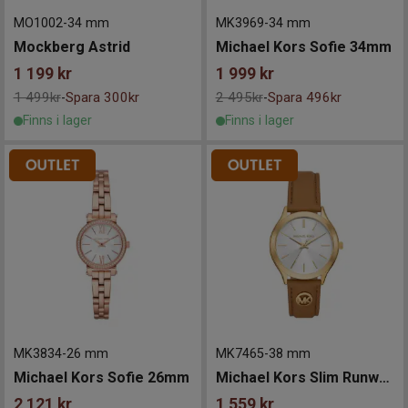
MO1002
-
34 mm
MK3969
-
34 mm
Mockberg Astrid
Michael Kors Sofie 34mm
1 199
kr
1 999
kr
1 499kr
Spara 300kr
2 495kr
Spara 496kr
-
-
Finns i lager
Finns i lager
MK3834
-
26 mm
MK7465
-
38 mm
Michael Kors Sofie 26mm
Michael Kors Slim Runway 38mm
2 121
kr
1 559
kr