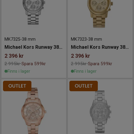
MK7325
-
38 mm
MK7323
-
38 mm
Michael Kors Runway 38mm
Michael Kors Runway 38mm
2 396
kr
2 396
kr
2 995kr
Spara 599kr
2 995kr
Spara 599kr
-
-
Finns i lager
Finns i lager