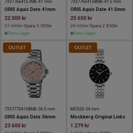
73377664157MB
-
41 mm
73377664158MB
-
41.5 mm
ORIS Aquis Date 41mm
ORIS Aquis Date 41.5mm
22 000
kr
25 650
kr
27 500kr
Spara 5 500kr
28 500kr
Spara 2 850kr
-
-
Finns i lager
Finns i lager
73377704158MB
-
36.5 mm
MO520
-
34 mm
ORIS Aquis Date 36mm
Mockberg Original Links
23 600
kr
1 279
kr