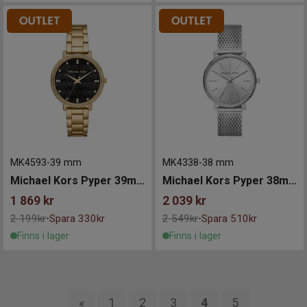
MK4593
-
39 mm
MK4338
-
38 mm
Michael Kors Pyper 39mm
Michael Kors Pyper 38mm
1 869
kr
2 039
kr
2 199kr
Spara 330kr
2 549kr
Spara 510kr
-
-
Finns i lager
Finns i lager
«
1
2
3
4
5