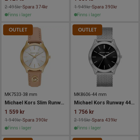
2 495kr
Spara 374kr
1 949kr
Spara 390kr
-
-
Finns i lager
Finns i lager
MK7533
-
38 mm
MK8606
-
44 mm
Michael Kors Slim Runway 38mm
Michael Kors Runway 44mm
1 559
kr
1 756
kr
1 949kr
Spara 390kr
2 195kr
Spara 439kr
-
-
Finns i lager
Finns i lager