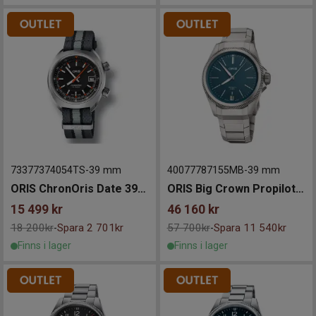
73377374054TS
-
39 mm
40077787155MB
-
39 mm
ORIS ChronOris Date 39mm
ORIS Big Crown Propilot X Calibre 400 39mm
15 499
kr
46 160
kr
18 200kr
Spara 2 701kr
57 700kr
Spara 11 540kr
-
-
Finns i lager
Finns i lager