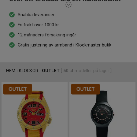
urval av högkvalitativa klockor till
Snabba leveranser
oslagbara priser. Utforska vårt
Fri frakt över 1000 kr
sortiment och upptäck klockor från
12 månaders försäkring ingår
välkända varumärken till överkomliga
priser.
Gratis justering av armband i Klockmaster butik
HEM
›
KLOCKOR
›
OUTLET
[
50
st
modeller på lager ]