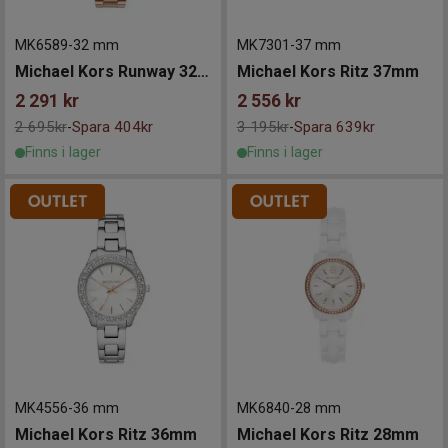
MK6589
-
32 mm
MK7301
-
37 mm
Michael Kors Runway 32mm
Michael Kors Ritz 37mm
2 291
kr
2 556
kr
2 695kr
Spara 404kr
3 195kr
Spara 639kr
-
-
Finns i lager
Finns i lager
MK4556
-
36 mm
MK6840
-
28 mm
Michael Kors Ritz 36mm
Michael Kors Ritz 28mm