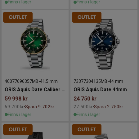
Finns i lager
Finns i lager
40077696357MB
-
41.5 mm
73377304135MB
-
44 mm
ORIS Aquis Date Caliber 400 41,5mm
ORIS Aquis Date 44mm
59 998
kr
24 750
kr
69 700kr
Spara 9 702kr
27 500kr
Spara 2 750kr
-
-
Finns i lager
Finns i lager