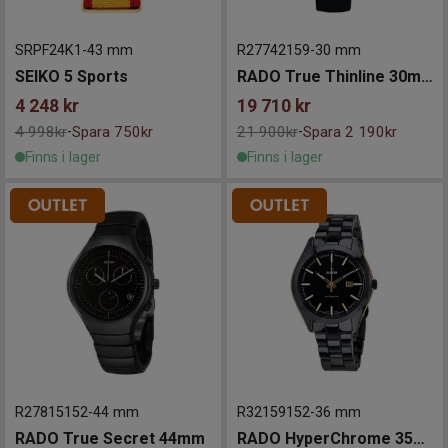
SRPF24K1
-
43 mm
R27742159
-
30 mm
SEIKO 5 Sports
RADO True Thinline 30mm
4 248
kr
19 710
kr
4 998kr
Spara 750kr
21 900kr
Spara 2 190kr
-
-
Finns i lager
Finns i lager
R27815152
-
44 mm
R32159152
-
36 mm
RADO True Secret 44mm
RADO HyperChrome 35mm