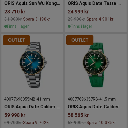
ORIS Aquis Sun Wu Kong 41mm
ORIS Aquis Date Taste Of Summer 43,5mm
28 710
kr
24 999
kr
31 900kr
Spara 3 190kr
29 900kr
Spara 4 901kr
-
-
Finns i lager
Finns i lager
40077696355MB
-
41 mm
40077696357RS
-
41.5 mm
ORIS Aquis Date Caliber 400 41mm
ORIS Aquis Date Caliber 400 41.5mm
59 998
kr
58 565
kr
69 700kr
Spara 9 702kr
68 900kr
Spara 10 335kr
-
-