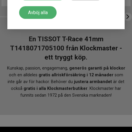
Avböj alla
En TISSOT T-Race 41mm
T1418071705100 från Klockmaster -
ett tryggt köp.
Kunskap, passion, engagemang,
generös garanti på klockor
och en alldeles
gratis allriskförsäkring i 12 månader
som
inte går av för hackor. Behöver du
justera armbandet
är det
också
gratis i alla Klockmasterbutiker
. Klockmaster har
funnits sedan 1972 på den Svenska marknaden!