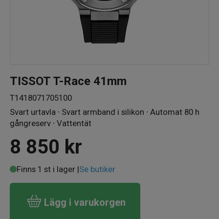
TISSOT T-Race 41mm
T1418071705100
Svart urtavla ∙ Svart armband i silikon ∙ Automat 80 h
gångreserv ∙ Vattentät
8 850
kr
Finns 1 st i lager |
Se butiker
Lägg i varukorgen