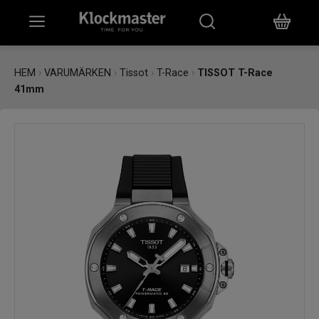
HEM
HEM
›
VARUMÄRKEN
›
Tissot
›
T-Race
›
TISSOT T-Race
41mm
KLOCKOR
SMYCKEN
ÖVRIGT
VARUMÄRKEN
BUTIKER
PRESENTKORT