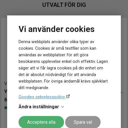
UTVALT FÖR DIG
Egenskaper
Vattentät
Ja
Vattenskydd
10 ATM / 100 m
Glas material
Safir
Vi använder cookies
Glas egenskaper
Antireflex
Funktioner
Denna webbplats använder olika typer av
Patenterad Nivachron
cookies. Cookies är små textfiler som kan
Övriga funktioner
balansfjäder
användas av webbplatser för att göra
besökarens upplevelse enkel och effektiv. Lagen
säger att vi får lagra cookies på din enhet om
det är absolut nödvändigt för att använda
webbplatsen. För övriga ändamål krävs självklart
V242041
-
42 mm
V241904
-
40 mm
ditt medgivande.
VICTORINOX Swiss Army 42mm
VICTORINOX Alliance 40mm
Googles sekretesspolicy
6 000
kr
5 500
kr
Ändra inställningar
Finns i lager
Finns i lager
Acceptera alla
Spara val