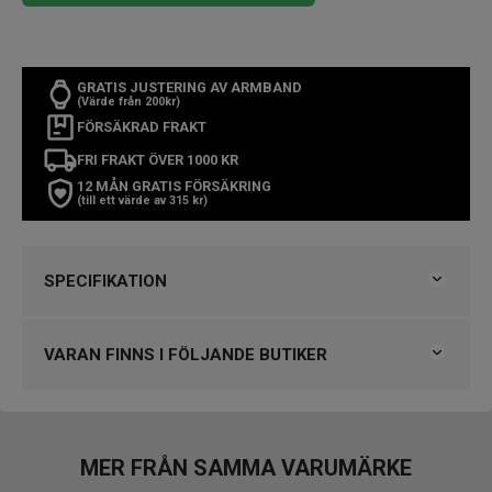
GRATIS JUSTERING AV ARMBAND
(Värde från 200kr)
FÖRSÄKRAD FRAKT
FRI FRAKT ÖVER 1000 KR
12 MÅN GRATIS FÖRSÄKRING
(till ett värde av 315 kr)
SPECIFIKATION
Varumärke
Tissot
Kollektion
T-Race
VARAN FINNS I FÖLJANDE BUTIKER
Serie
Sport
Typ av klocka
Herrklocka
Klockmaster Örebro
Stil
Klassiska klockor
Garanti
2 år
VARUMÄRKET HITTAR DU HOS
MER FRÅN SAMMA VARUMÄRKE
Björkegrens Urmakeri 1933 Kalmar