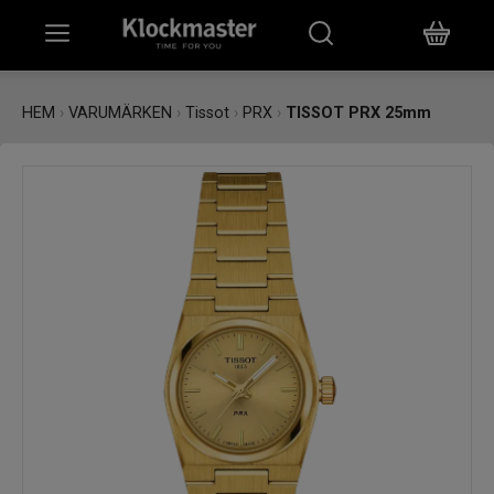
HEM
HEM
›
VARUMÄRKEN
›
Tissot
›
PRX
›
TISSOT PRX 25mm
KLOCKOR
SMYCKEN
ÖVRIGT
VARUMÄRKEN
BUTIKER
PRESENTKORT