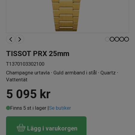
TISSOT PRX 25mm
T1370103302100
Champagne urtavla ∙ Guld armband i stål ∙ Quartz ∙
Vattentät
5 095
kr
Finns 5 st i lager |
Se butiker
Lägg i varukorgen