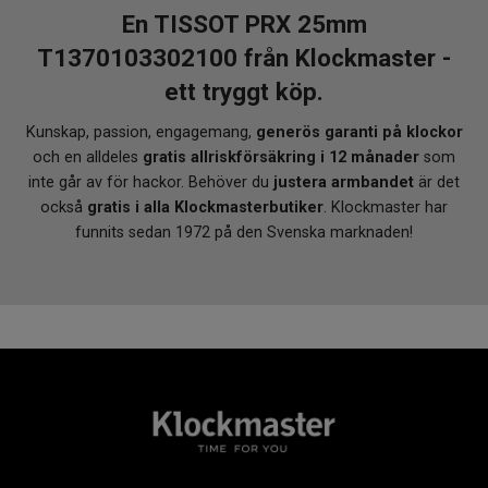
Med sin slimmade boett på endast 9,05 mm och en
En TISSOT PRX 25mm
diameter på 25 mm sitter Tissot PRX elegant och diskret
T1370103302100 från Klockmaster -
på handleden. Perfekt för dig som söker en mindre, lätt
ett tryggt köp.
och bekväm klocka med lyxig känsla.
Varför handla hos Klockmaster?
Kunskap, passion, engagemang,
generös garanti på klockor
och en alldeles
gratis allriskförsäkring i 12 månader
som
När du köper din Tissot PRX 25mm hos Klockmaster
inte går av för hackor. Behöver du
justera armbandet
är det
handlar du tryggt hos en auktoriserad återförsäljare. Du
också
gratis i alla Klockmasterbutiker
. Klockmaster har
får alltid en äkta klocka direkt från tillverkaren, komplett
funnits sedan 1972 på den Svenska marknaden!
med internationell garanti.
Auktoriserad återförsäljare av Tissot
Gratis 12 månaders allriskförsäkring
Gratis justering av armband i valfri
Klockmasterbutik
En tidlös schweizisk klocka med stil, kvalitet och service
du kan lita på.