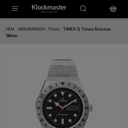
HEM
HEM
›
VARUMÄRKEN
›
Timex
›
TIMEX Q Timex Reissue
38mm
KLOCKOR
SMYCKEN
ÖVRIGT
VARUMÄRKEN
BUTIKER
PRESENTKORT