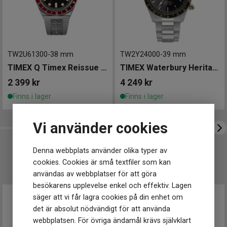
Armband färg
Silver
Urverk
Urverk
Quartz (batteri)
TW2U61300
-
38 mm
TW2Y24000
-
39 mm
Storlek
TIMEX Q Timex Reissue 38mm
TIMEX Waterbury Heritage Chronograph 39mm
Diameter
38 mm
Tjocklek
11 mm
2 399
kr
4 249
kr
Finns i lager
Finns i lager
Egenskaper
Vattentät
Nej
Vattenskydd
5 ATM / 50 m
Vi använder cookies
Glas material
Akryl
Denna webbplats använder olika typer av
Funktioner
UTVALT FÖR DIG
cookies. Cookies är små textfiler som kan
Datum
Ja
användas av webbplatser för att göra
Dag
Ja
besökarens upplevelse enkel och effektiv. Lagen
säger att vi får lagra cookies på din enhet om
det är absolut nödvändigt för att använda
webbplatsen. För övriga ändamål krävs självklart