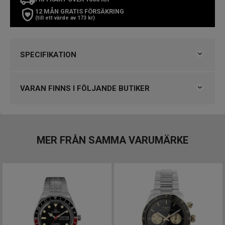
12 MÅN GRATIS FÖRSÄKRING
(till ett värde av 173 kr)
SPECIFIKATION
Varumärke
Timex
Kollektion
Timex
VARAN FINNS I FÖLJANDE BUTIKER
Serie
Q Timex
Typ av klocka
Herrklocka
Klockmaster Borås, Centrum
Stil
Klassiska klockor
Klockmaster Göteborg, Backaplan
Garanti
2 år
MER FRÅN SAMMA VARUMÄRKE
Design
Index
Punkter
Färg på urtavla
Svart
Boett material
Rostfritt stål
Form på boett
Rund
Färg på boett
Silver
Armband material
Rostfritt stål