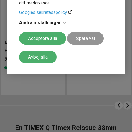
ditt medgivande.
Googles sekretesspolicy
Ändra inställningar
Acceptera alla
Spara val
AR11181
-
43 mm
WBN2110.BA0639
-
39 mm
Emporio Armani Renato 43mm
TAG Heuer Carrera Date 39mm
Avböj alla
2 895
kr
42 400
kr
Finns i lager
Finns i lager
En TIMEX Q Timex Reissue 38mm