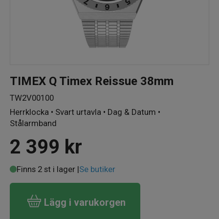
TIMEX Q Timex Reissue 38mm
TW2V00100
Herrklocka • Svart urtavla • Dag & Datum •
Stålarmband
2 399
kr
Finns 2 st i lager |
Se butiker
Lägg i varukorgen