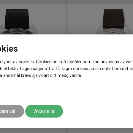
okies
 typer av cookies. Cookies är små textfiler som kan användas av web
 effektiv. Lagen säger att vi får lagra cookies på din enhet om det ä
 ändamål krävs självklart ditt medgivande.
39 mm
TW2Y65200
-
37 mm
d Time Reissue 39mm
TIMEX Marlin Draper Automa
para val
Avböj alla
2 999
kr
r
Finns i lager