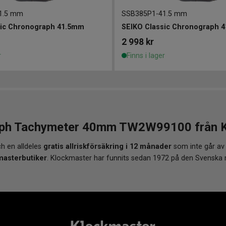
1.5 mm
SSB385P1
-
41.5 mm
sic Chronograph 41.5mm
SEIKO Classic Chronograph 
2 998
kr
r
Finns i lager
ph Tachymeter 40mm TW2W99100 från Klo
h en alldeles
gratis allriskförsäkring i 12 månader
som inte går av
masterbutiker
. Klockmaster har funnits sedan 1972 på den Svenska