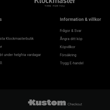
s
Information & villkor
Frågor & Svar
msta Klockmasterbutik
Ångra ditt köp
er
Köpvillkor
bt under helgfria vardagar
Försäkring
0.
Trygg E-handel