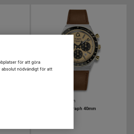
bplatser för att göra
r absolut nödvändigt för att
TW2W64400
-
40 mm
tic 37mm
TIMEX Q Chronograph 40mm
2 749
kr
Finns i lager