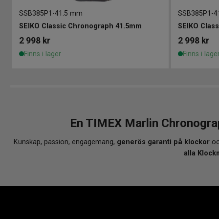
SSB385P1
-
41.5 mm
SSB385P1
-
4
SEIKO Classic Chronograph 41.5mm
SEIKO Clas
2 998
kr
2 998
kr
Finns i lager
Finns i lage
En TIMEX Marlin Chronogra
Kunskap, passion, engagemang,
generös garanti på klockor
oc
alla Klock