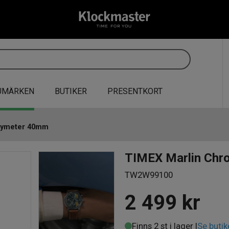
UMÄRKEN
BUTIKER
PRESENTKORT
hymeter 40mm
TIMEX Marlin Chr
TW2W99100
2 499
kr
Finns 2 st i lager |
Se butik