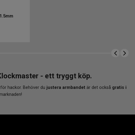
41.5mm
ckmaster - ett tryggt köp.
 för hackor. Behöver du
justera armbandet
är det också
gratis i
 marknaden!