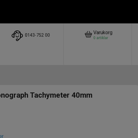
Varukorg
0
143-752 00
0
artiklar
onograph Tachymeter 40mm
er