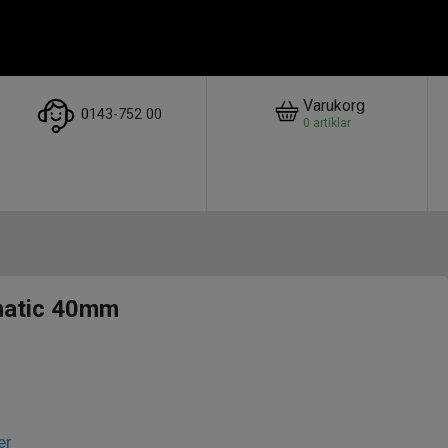
Varukorg
0
143-752 00
0
artiklar
atic 40mm
er