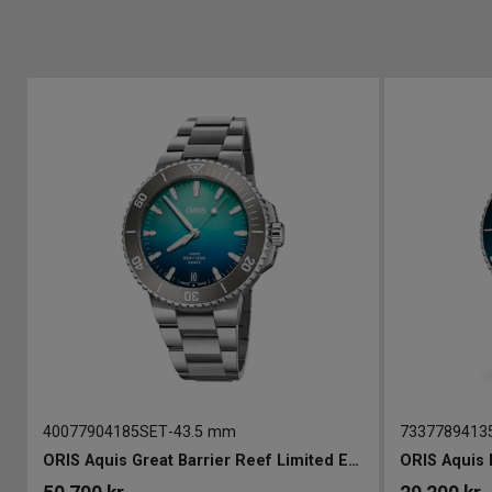
40077904185SET
-
43.5 mm
7337789413
40mm
ORIS Aquis Great Barrier Reef Limited Edition IV 44mm
ORIS Aquis