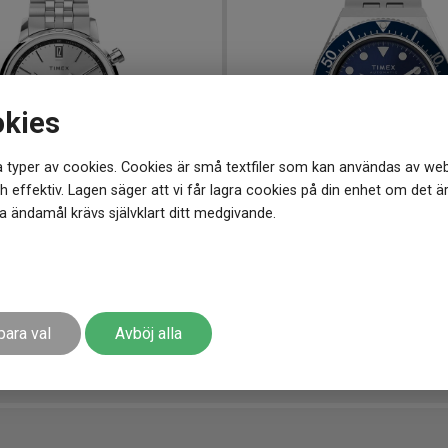
okies
 typer av cookies. Cookies är små textfiler som kan användas av web
 effektiv. Lagen säger att vi får lagra cookies på din enhet om det ä
 ändamål krävs självklart ditt medgivande.
-
40 mm
TW2W47500
-
40 mm
TIMEX Marlin Chronograph Tachymeter 40mm
3 949
kr
para val
Avböj alla
r
Finns i lager