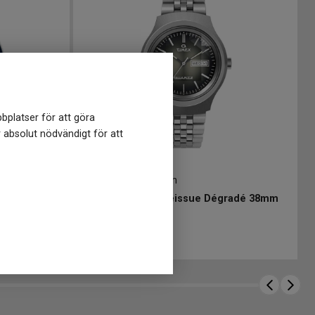
bplatser för att göra
r absolut nödvändigt för att
TW2W22500
-
38 mm
TIMEX Peanuts x Timex M79 Automatic 40mm
TIMEX Q Timex Reissue Dégradé 38mm
2 499
kr
Finns i lager