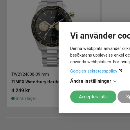
Vi använder co
Denna webbplats använder olika
besökarens upplevelse enkel och
använda webbplatsen. För övriga
Googles sekretesspolicy
TW2Y24000
-
39 mm
TW2W10400
Ändra inställningar
TIMEX Waterbury Heritage Chronograph 39mm
4 249
kr
2 649
kr
Acceptera alla
S
Finns i lager
Finns i lage