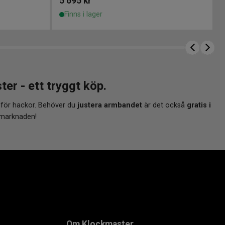
5 695
kr
Finns i lager
 - ett tryggt köp.
 för hackor. Behöver du
justera armbandet
är det också
gratis i
 marknaden!
Om Klockmaster