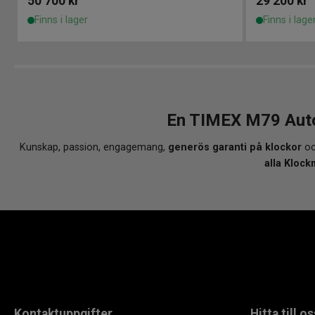
50 700
kr
29 200
kr
Finns i lager
Finns i lage
En TIMEX M79 Auto
Kunskap, passion, engagemang,
generös garanti på klockor
oc
alla Klock
Kontaktuppgifter
Hitta till os