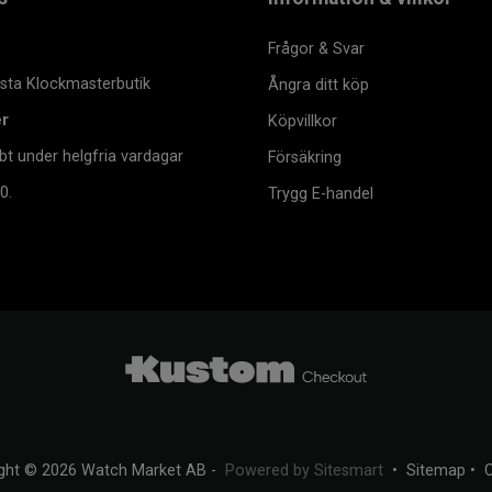
Frågor & Svar
msta Klockmasterbutik
Ångra ditt köp
er
Köpvillkor
bt under helgfria vardagar
Försäkring
0.
Trygg E-handel
ght © 2026 Watch Market AB -
Powered by Sitesmart
•
Sitemap
•
C