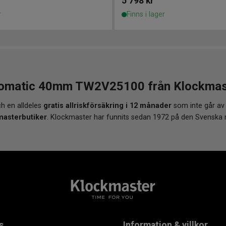
5 798
kr
r
Finns i lager
matic 40mm TW2V25100 från Klockmaster
h en alldeles
gratis allriskförsäkring i 12 månader
som inte går av
masterbutiker
. Klockmaster har funnits sedan 1972 på den Svenska
s
Information & villkor