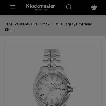
HEM
HEM
›
VARUMÄRKEN
›
Timex
›
TIMEX Legacy Boyfriend
36mm
KLOCKOR
SMYCKEN
ÖVRIGT
VARUMÄRKEN
BUTIKER
PRESENTKORT