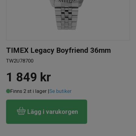
TIMEX Legacy Boyfriend 36mm
TW2U78700
1 849
kr
Finns 2 st i lager |
Se butiker
Lägg i varukorgen