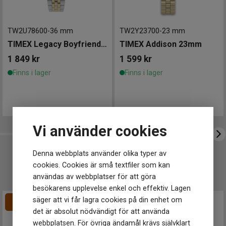
Urverk
Quartz (batteri)
TW2U78600
-
36 mm
TW2Y23700
-
23 mm
Storlek
TIMEX Legacy Boyfriend 36mm
TIMEX Addison 23mm
Diameter
36 mm
Tjocklek
10 mm
1 849
kr
1 599
kr
Finns i lager
Finns i lager
Egenskaper
Vattentät
Nej
Vattenskydd
5 ATM / 50 m
Funktioner
Vi använder cookies
Datum
Ja
Dag
Ja
Denna webbplats använder olika typer av
cookies. Cookies är små textfiler som kan
UTVALT FÖR DIG
användas av webbplatser för att göra
besökarens upplevelse enkel och effektiv. Lagen
säger att vi får lagra cookies på din enhet om
det är absolut nödvändigt för att använda
webbplatsen. För övriga ändamål krävs självklart