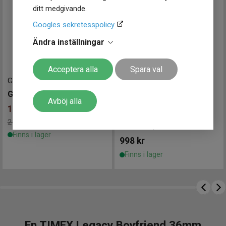
ditt medgivande.
Googles sekretesspolicy
Ändra inställningar
Acceptera alla
Spara val
G164001
-
35 mm
GANT Quincy Lady 35mm
Avböj alla
1 947
kr
RG309XX9
-
34 mm
2 290 kr
Spara 343 kr
-
LORUS Sports 34mm
Finns i lager
998
kr
Finns i lager
En TIMEX Legacy Boyfriend 36mm