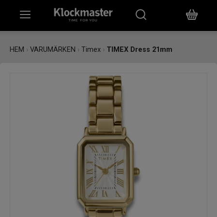
HEM
HEM
›
VARUMÄRKEN
›
Timex
›
TIMEX Dress 21mm
KLOCKOR
SMYCKEN
ÖVRIGT
VARUMÄRKEN
BUTIKER
PRESENTKORT