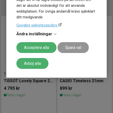
UTVALT FÖR DIG
det är absolut nödvändigt för att använda
webbplatsen. För övriga ändamål krävs självklart
ditt medgivande.
Googles sekretesspolicy
Ändra inställningar
Acceptera alla
Spara val
Avböj alla
T0581093303100
-
20 mm
LTP-1234PG-7AEG
-
21 mm
TISSOT Lovely Square 20mm
CASIO Timeless 21mm
4 795
kr
899
kr
Finns i lager
Finns i lager