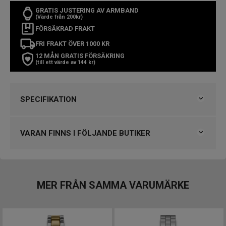
GRATIS JUSTERING AV ARMBAND
(Värde från 200kr)
FÖRSÄKRAD FRAKT
FRI FRAKT ÖVER 1000 KR
12 MÅN GRATIS FÖRSÄKRING
(till ett värde av 144 kr)
SPECIFIKATION
Varumärke
Timex
Kollektion
Timex
VARAN FINNS I FÖLJANDE BUTIKER
Serie
Dress
Typ av klocka
Damklocka
Klockmaster Östersund
Stil
Modeklockor
Garanti
2 år
VARUMÄRKET HITTAR DU HOS
MER FRÅN SAMMA VARUMÄRKE
Klockmaster Malmö, Mobilia Urhandel
Design
Klockmaster Östersund
Index
Romerska siffror
Färg på urtavla
Silver