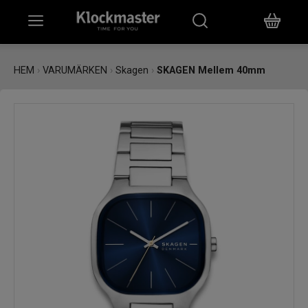
HEM
HEM
›
VARUMÄRKEN
›
Skagen
›
SKAGEN Mellem 40mm
KLOCKOR
SMYCKEN
ÖVRIGT
VARUMÄRKEN
BUTIKER
PRESENTKORT