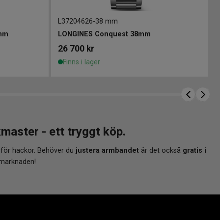
L37204626
-
38 mm
8mm
LONGINES Conquest 38mm
26 700
kr
Finns i lager
aster - ett tryggt köp.
 för hackor. Behöver du
justera armbandet
är det också
gratis i
 marknaden!