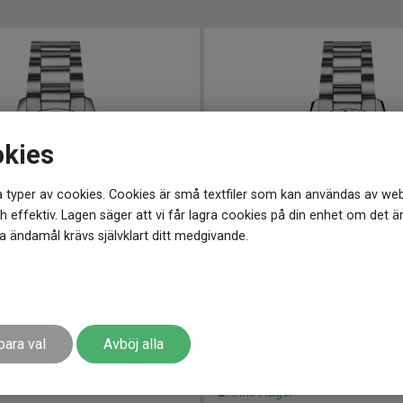
okies
 typer av cookies. Cookies är små textfiler som kan användas av web
 effektiv. Lagen säger att vi får lagra cookies på din enhet om det ä
 ändamål krävs självklart ditt medgivande.
mm
020807
-
41 mm
Sjöö Sandström Royal Steel Classic 41mm
para val
Avböj alla
30 100
kr
r
Finns i lager