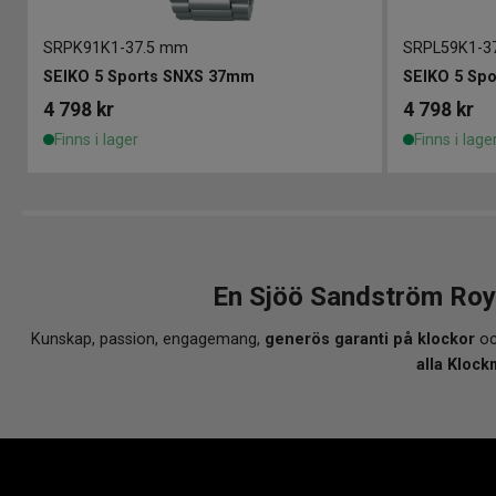
SRPK91K1
-
37.5 mm
SRPL59K1
-
3
SEIKO 5 Sports SNXS 37mm
SEIKO 5 Sp
4 798
kr
4 798
kr
Finns i lager
Finns i lage
En Sjöö Sandström Roya
Kunskap, passion, engagemang,
generös garanti på klockor
oc
alla Klock