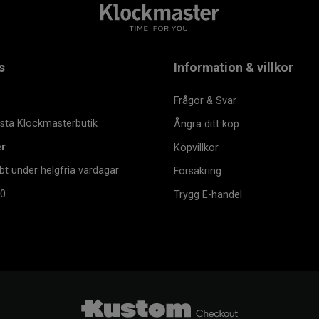
s
Information & villkor
Frågor & Svar
msta Klockmasterbutik
Ångra ditt köp
er
Köpvillkor
bt under helgfria vardagar
Försäkring
0.
Trygg E-handel