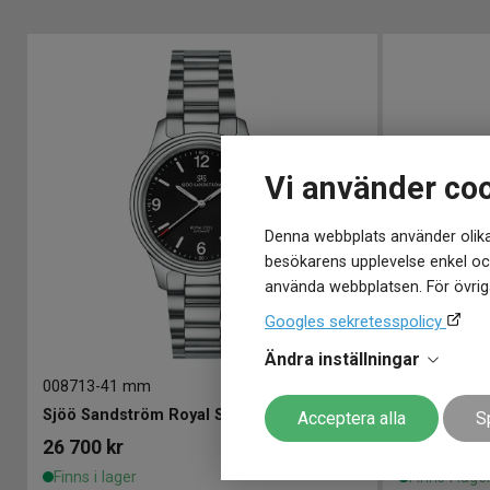
Vi använder co
Denna webbplats använder olika
besökarens upplevelse enkel och
använda webbplatsen. För övriga
Googles sekretesspolicy
Ändra inställningar
008713
-
41 mm
009710
-
41 
Sjöö Sandström Royal Steel Classic 41mm
Acceptera alla
S
26 700
kr
26 700
kr
Finns i lager
Finns i lage