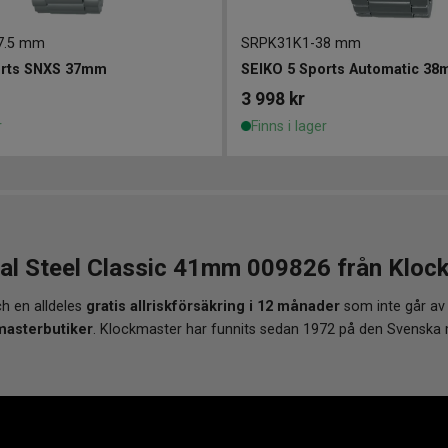
7.5 mm
SRPK31K1
-
38 mm
orts SNXS 37mm
SEIKO 5 Sports Automatic 3
3 998
kr
r
Finns i lager
l Steel Classic 41mm 009826 från Klockm
h en alldeles
gratis allriskförsäkring i 12 månader
som inte går av
masterbutiker
. Klockmaster har funnits sedan 1972 på den Svenska