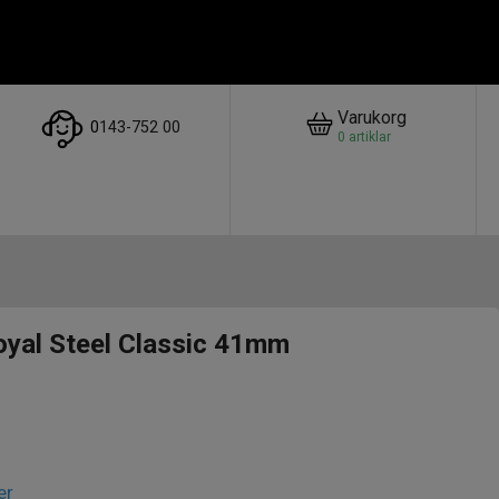
Varukorg
0
143-752 00
0
artiklar
yal Steel Classic 41mm
er