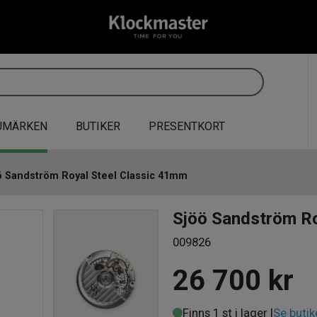
UMÄRKEN
BUTIKER
PRESENTKORT
ö Sandström Royal Steel Classic 41mm
Sjöö Sandström Ro
009826
26 700
kr
Finns 1 st i lager |
Se butik