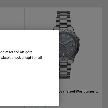
bplatser för att göra
r absolut nödvändigt för att
020036
-
41 mm
Sjöö Sandström Royal Steel Worldtimer 41mm
Sjöö Sandström Royal Steel Worldtimer 41mm
30 100
kr
Finns i lager