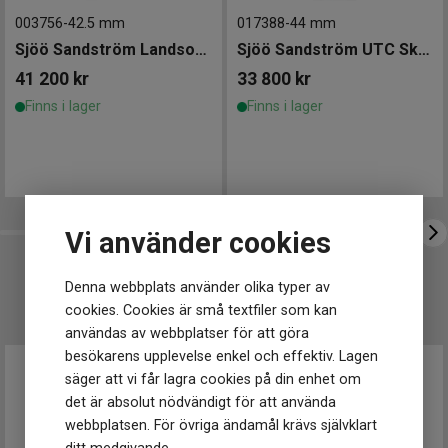
Armband
Rostfritt stål
003756
material
-
42.5 mm
017388
-
44 mm
Armband
Sjöö Sandström Landsort 459m 42,5mm
Sjöö Sandström UTC Skydiver 44mm
Silver
färg
41 200
kr
33 800
kr
Baksida
Mönstrad baksida med Diver-logotyp,
boett
individuellt numrerad.
Finns i lager
Finns i lager
Urverk
Urverk
Automatiskt
Kaliber
SS G15
urverk
Gångreserv
Upp till 50 timmar
Vi använder cookies
Storlek
Diameter
42.5 mm
Denna webbplats använder olika typer av
UTVALT FÖR DIG
Tjocklek
14 mm
cookies. Cookies är små textfiler som kan
användas av webbplatser för att göra
Egenskaper
besökarens upplevelse enkel och effektiv. Lagen
Vattentät
Ja
säger att vi får lagra cookies på din enhet om
Vattenskydd
459 m
det är absolut nödvändigt för att använda
Glas material
Safir
webbplatsen. För övriga ändamål krävs självklart
Glas egenskaper
Antireflex