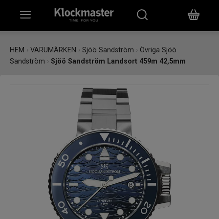
HEM
HEM
›
VARUMÄRKEN
›
Sjöö Sandström
›
Övriga Sjöö
Sandström
›
Sjöö Sandström Landsort 459m 42,5mm
KLOCKOR
SMYCKEN
ÖVRIGT
VARUMÄRKEN
BUTIKER
PRESENTKORT