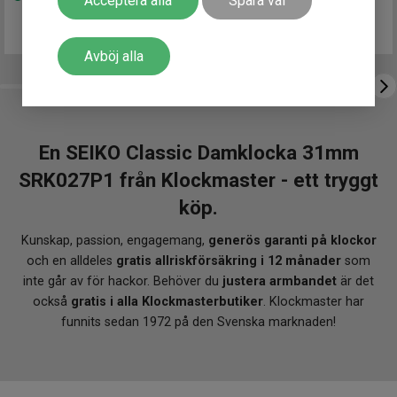
Acceptera alla
Spara val
Avböj alla
En SEIKO Classic Damklocka 31mm
SRK027P1 från Klockmaster - ett tryggt
köp.
Kunskap, passion, engagemang,
generös garanti på klockor
och en alldeles
gratis allriskförsäkring i 12 månader
som
inte går av för hackor. Behöver du
justera armbandet
är det
också
gratis i alla Klockmasterbutiker
. Klockmaster har
funnits sedan 1972 på den Svenska marknaden!