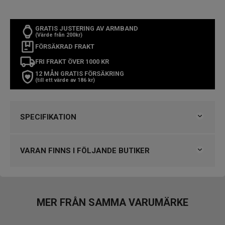
GRATIS JUSTERING AV ARMBAND
(Värde från 200kr)
FÖRSÄKRAD FRAKT
FRI FRAKT ÖVER 1000 KR
12 MÅN GRATIS FÖRSÄKRING
(till ett värde av 186 kr)
SPECIFIKATION
Varumärke
Seiko
Kollektion
Classic
VARAN FINNS I FÖLJANDE BUTIKER
Typ av klocka
Damklocka
Stil
Klassiska klockor
Klockmaster Göteborg, Backaplan
Garanti
3 år
VARUMÄRKET HITTAR DU HOS
MER FRÅN SAMMA VARUMÄRKE
Design
Björkegrens Urmakeri 1933 Kalmar
Index
Romerska siffror
Engströms Urmakeri, Jönköping
Färg på urtavla
Silver