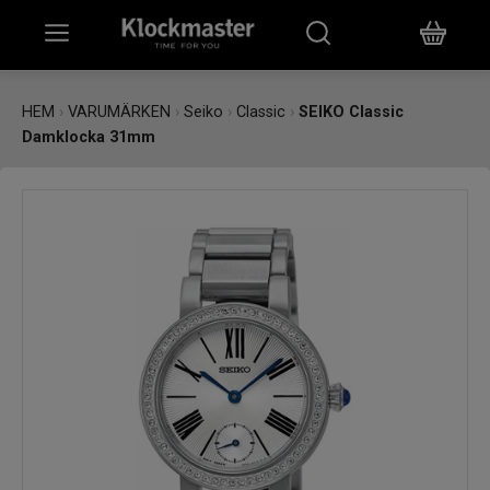
HEM
HEM
›
VARUMÄRKEN
›
Seiko
›
Classic
›
SEIKO Classic
Damklocka 31mm
KLOCKOR
SMYCKEN
ÖVRIGT
VARUMÄRKEN
BUTIKER
PRESENTKORT