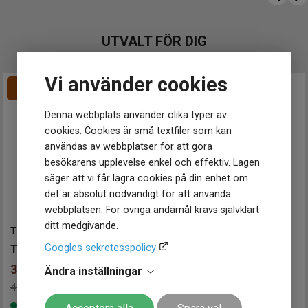
Klockmaster Ulricehamn
Klockmaster Uppsala, Gränby
Klockmaster Örebro
UTVALT FÖR DIG
Klockmaster Östersund
Mårtenssons Ur & Guld Halmstad
Vi använder cookies
Denna webbplats använder olika typer av
cookies. Cookies är små textfiler som kan
användas av webbplatser för att göra
besökarens upplevelse enkel och effektiv. Lagen
säger att vi får lagra cookies på din enhet om
det är absolut nödvändigt för att använda
webbplatsen. För övriga ändamål krävs självklart
ditt medgivande.
T1019101103100
-
36 mm
SKW2666
-
26 mm
Googles sekretesspolicy
TISSOT PR 100 Classic 36mm
SKAGEN Freja 26mm
3 836
kr
1 799
kr
Ändra inställningar
4 795 kr
Spara 959 kr
-
Finns i lager
Finns i lager