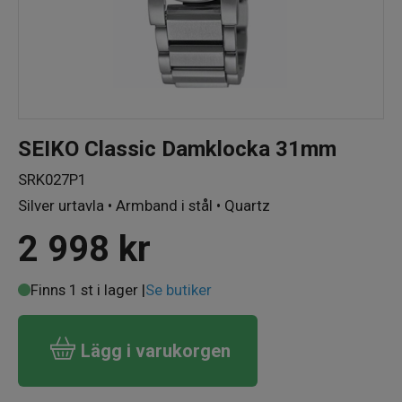
SEIKO Classic Damklocka 31mm
SRK027P1
Silver urtavla • Armband i stål • Quartz
2 998
kr
Finns 1 st i lager |
Se butiker
Lägg i varukorgen