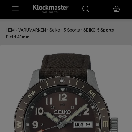
HEM
HEM
›
VARUMÄRKEN
›
Seiko
›
5 Sports
›
SEIKO 5 Sports
Field 41mm
KLOCKOR
SMYCKEN
ÖVRIGT
VARUMÄRKEN
BUTIKER
PRESENTKORT