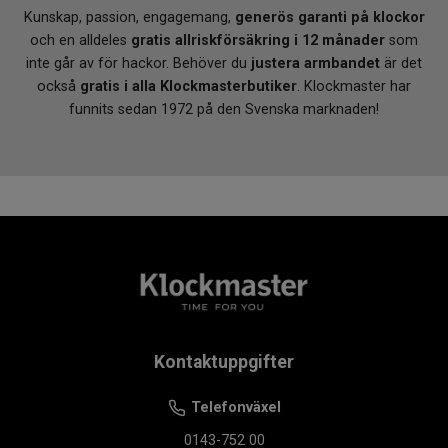
Kunskap, passion, engagemang,
generös garanti på klockor
och en alldeles
gratis allriskförsäkring i 12 månader
som
inte går av för hackor. Behöver du
justera armbandet
är det
också
gratis i alla Klockmasterbutiker
. Klockmaster har
funnits sedan 1972 på den Svenska marknaden!
Kontaktuppgifter
Telefonväxel
0143-752 00