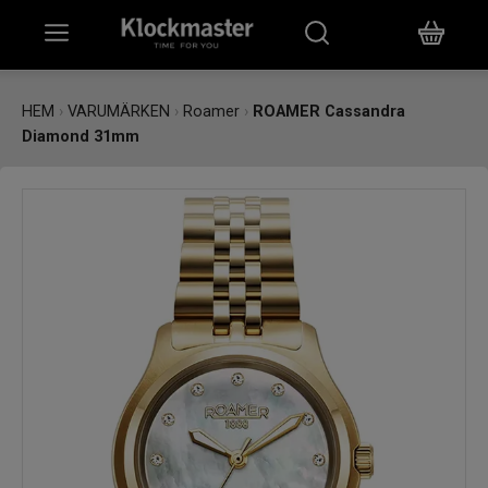
HEM
HEM
›
VARUMÄRKEN
›
Roamer
›
ROAMER Cassandra
Diamond 31mm
KLOCKOR
SMYCKEN
ÖVRIGT
VARUMÄRKEN
BUTIKER
PRESENTKORT