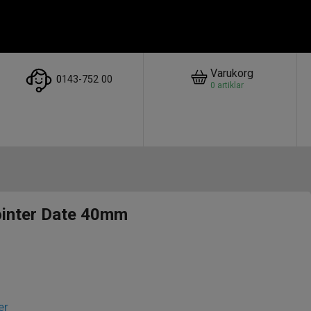
Varukorg
0
143-752 00
0
artiklar
ointer Date 40mm
er