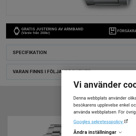
GRATIS JUSTERING AV ARMBAND
FÖRSÄKR
(Värde från 200kr)
SPECIFIKATION
VARAN FINNS I FÖLJANDE BUTIKER
Vi använder co
Denna webbplats använder olika
besökarens upplevelse enkel och
använda webbplatsen. För övriga
Googles sekretesspolicy
Ändra inställningar