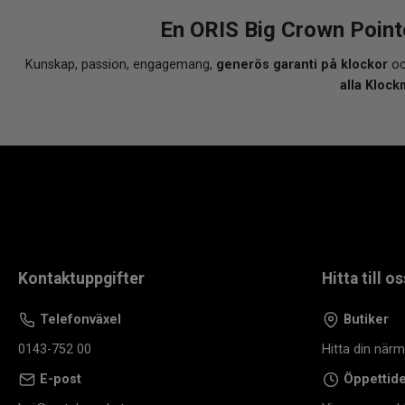
En ORIS Big Crown Point
Kunskap, passion, engagemang,
generös garanti på klockor
oc
alla Klock
Kontaktuppgifter
Hitta till os
Telefonväxel
Butiker
0143-752 00
Hitta din när
E-post
Öppettid