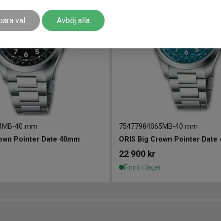
para val
Avböj alla
4MB
-
40 mm
75477984065MB
-
40 mm
rown Pointer Date 40mm
ORIS Big Crown Pointer Dat
22 900
kr
r
Finns i lager