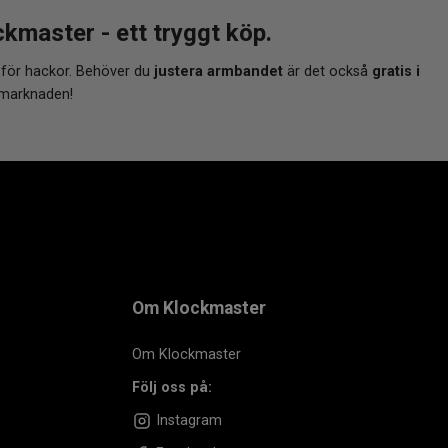
master - ett tryggt köp.
 för hackor. Behöver du
justera armbandet
är det också
gratis i
 marknaden!
Om Klockmaster
Om Klockmaster
Följ oss på:
Instagram