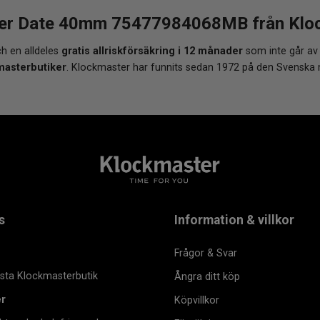
er Date 40mm 75477984068MB från Klock
h en alldeles
gratis allriskförsäkring i 12 månader
som inte går av
masterbutiker
. Klockmaster har funnits sedan 1972 på den Svenska
s
Information & villkor
Frågor & Svar
msta Klockmasterbutik
Ångra ditt köp
er
Köpvillkor