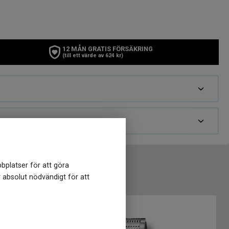
12 MÅN GRATIS FÖRSÄKRING
(till ett värde av 624 kr)
bplatser för att göra
r absolut nödvändigt för att