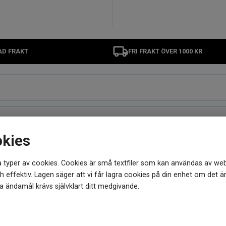
AD FRAKT
FRI FRAKT ÖVER 1000 KR
okies
 typer av cookies. Cookies är små textfiler som kan användas av web
MER FRÅN SAMMA VARUMÄRKE
 effektiv. Lagen säger att vi får lagra cookies på din enhet om det ä
 ändamål krävs självklart ditt medgivande.