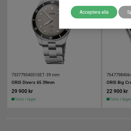
Acceptera alla
S
73377954051SET
-
39 mm
7547798406
ORIS Divers 65 39mm
ORIS Big C
29 900
kr
22 900
kr
Finns i lager
Finns i lage