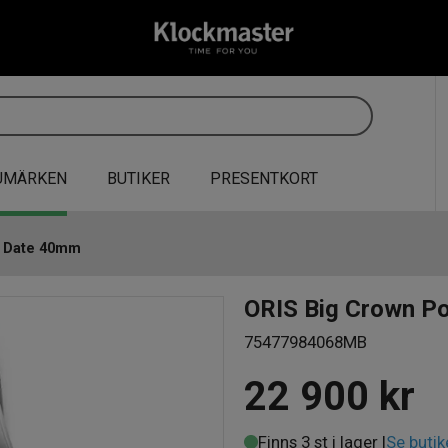
UMÄRKEN
BUTIKER
PRESENTKORT
r Date 40mm
ORIS Big Crown P
75477984068MB
22 900
kr
Finns 3 st i lager |
Se butik