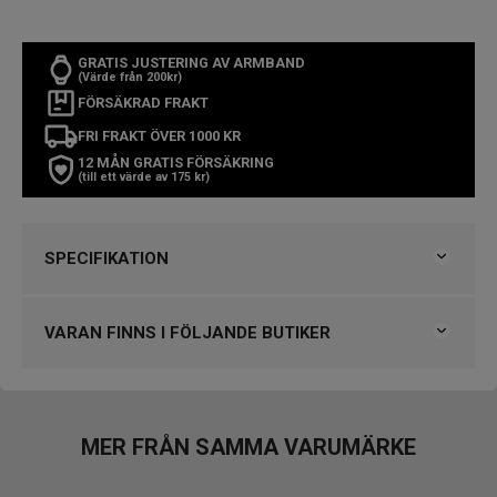
GRATIS JUSTERING AV ARMBAND
(Värde från 200kr)
FÖRSÄKRAD FRAKT
FRI FRAKT ÖVER 1000 KR
12 MÅN GRATIS FÖRSÄKRING
(till ett värde av 175 kr)
SPECIFIKATION
Varumärke
Gant
Kollektion
Övriga Gant
VARAN FINNS I FÖLJANDE BUTIKER
Typ av klocka
Damklocka
Stil
Modeklockor
Björkegrens Urmakeri 1933 Kalmar
Garanti
2 år
Klockmaster Alingsås
Klockmaster Gävle, Centrum
MER FRÅN SAMMA VARUMÄRKE
Design
Klockmaster Helsingborg Väla Rydbergs Ur
Index
Streck
Klockmaster Kungälv
Färg på urtavla
Brun