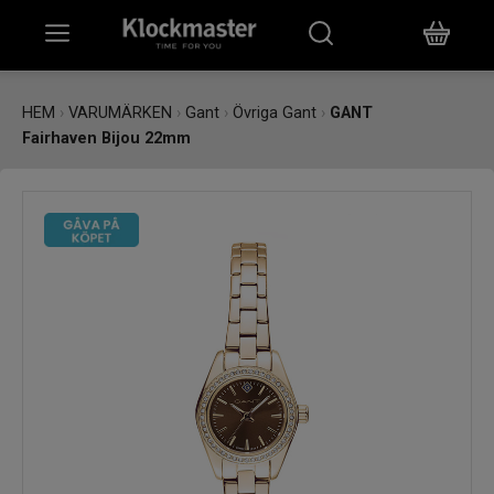
HEM
HEM
›
VARUMÄRKEN
›
Gant
›
Övriga Gant
›
GANT
Fairhaven Bijou 22mm
KLOCKOR
SMYCKEN
ÖVRIGT
VARUMÄRKEN
BUTIKER
PRESENTKORT