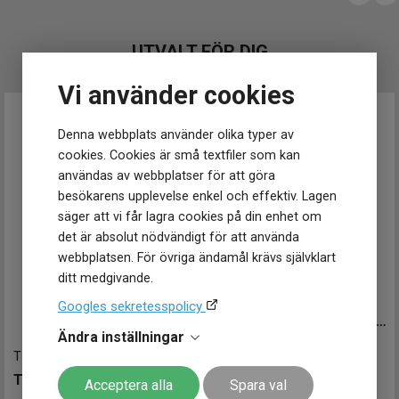
Klockmaster Hudiksvall
Klockmaster Kungälv
Klockmaster Malmö, Mobilia Urhandel
UTVALT FÖR DIG
Klockmaster Norrköping, Becks Urhandel
Vi använder cookies
Klockmaster Norrtälje
Klockmaster Nyköping
Klockmaster Nässjö
Denna webbplats använder olika typer av
Klockmaster Stockholm, Fältöversten
cookies. Cookies är små textfiler som kan
Klockmaster Stockholm, Kista
användas av webbplatser för att göra
Klockmaster Sundsvall
besökarens upplevelse enkel och effektiv. Lagen
Klockmaster Tranås
säger att vi får lagra cookies på din enhet om
Klockmaster Trollhättan
det är absolut nödvändigt för att använda
Klockmaster Ulricehamn
webbplatsen. För övriga ändamål krävs självklart
Klockmaster Uppsala, Gränby
ditt medgivande.
Klockmaster Örebro
SSJ039J1
-
41 mm
Googles sekretesspolicy
Klockmaster Östersund
SEIKO Astron Spiral Galaxy 41mm Limited Edition
Mårtenssons Ur & Guld Halmstad
Ändra inställningar
31 950
kr
T1584071604100
-
40 mm
Finns i lager
TISSOT Classic Dream 40mm
Acceptera alla
Spara val