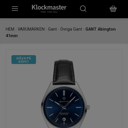
HEM
HEM
›
VARUMÄRKEN
›
Gant
›
Övriga Gant
›
GANT Abington
41mm
KLOCKOR
SMYCKEN
ÖVRIGT
VARUMÄRKEN
BUTIKER
PRESENTKORT