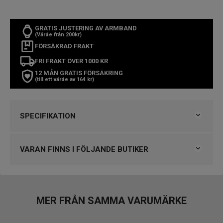
GRATIS JUSTERING AV ARMBAND
(Värde från 200kr)
FÖRSÄKRAD FRAKT
FRI FRAKT ÖVER 1000 KR
12 MÅN GRATIS FÖRSÄKRING
(till ett värde av 164 kr)
SPECIFIKATION
Varumärke
Gant
Kollektion
Övriga Gant
VARAN FINNS I FÖLJANDE BUTIKER
Typ av klocka
Herrklocka
Stil
Klassiska klockor
Björkegrens Urmakeri 1933 Kalmar
Garanti
2 år
Klockmaster Falköping
Klockmaster Göteborg, Backaplan
MER FRÅN SAMMA VARUMÄRKE
Design
Klockmaster Helsingborg Väla Rydbergs Ur
Index
Streck
Klockmaster Hudiksvall
Färg på urtavla
Blå