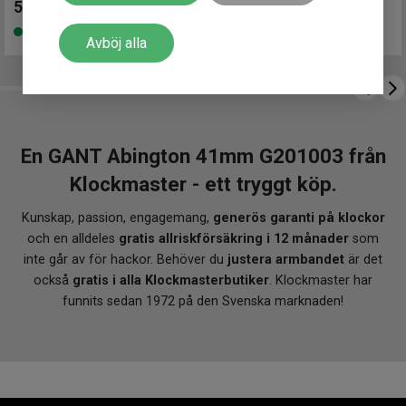
5 550
kr
Finns i lager
Avböj alla
En GANT Abington 41mm G201003 från
Klockmaster - ett tryggt köp.
Kunskap, passion, engagemang,
generös garanti på klockor
och en alldeles
gratis allriskförsäkring i 12 månader
som
inte går av för hackor. Behöver du
justera armbandet
är det
också
gratis i alla Klockmasterbutiker
. Klockmaster har
funnits sedan 1972 på den Svenska marknaden!