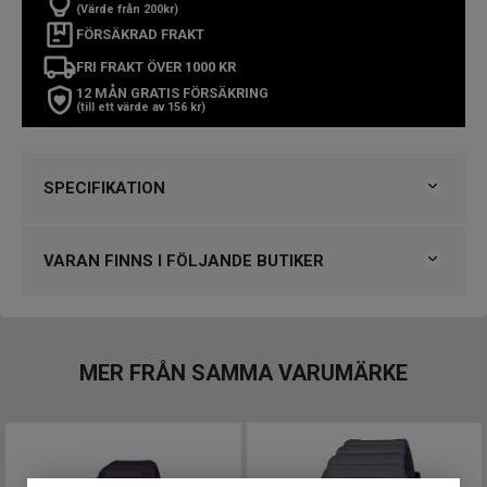
(Värde från 200kr)
FÖRSÄKRAD FRAKT
FRI FRAKT ÖVER 1000 KR
12 MÅN GRATIS FÖRSÄKRING
(till ett värde av 156 kr)
SPECIFIKATION
Varumärke
Casio
Kollektion
G-Shock
VARAN FINNS I FÖLJANDE BUTIKER
Serie
2100
Typ av klocka
Herrklocka
Klockmaster Uppsala, Gränby
Stil
Digitala klockor
Garanti
2 år
VARUMÄRKET HITTAR DU HOS
MER FRÅN SAMMA VARUMÄRKE
Björkegrens Urmakeri 1933 Kalmar
Design
Klockmaster Alingsås
Färg på urtavla
Vit
Klockmaster Borås, Centrum
Boett material
Harts
Klockmaster Falkenberg
Form på boett
Rund