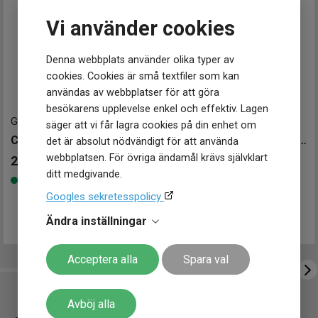
Armband material
Harts
Klockmaster Falköping
Armband färg
Vit
Klockmaster Gävle, Centrum
Vi använder cookies
Klockmaster Göteborg, Backaplan
Urverk
Klockmaster Helsingborg Väla Rydbergs Ur
Denna webbplats använder olika typer av
Urverk
Quartz (batteri)
Klockmaster Hudiksvall
cookies. Cookies är små textfiler som kan
Klockmaster Kungälv
användas av webbplatser för att göra
Storlek
Klockmaster Malmö, Mobilia Urhandel
besökarens upplevelse enkel och effektiv. Lagen
Diameter
43 mm
Klockmaster Norrköping, Becks Urhandel
GBA-950-2AER
-
44 mm
GA-2100FL-8AER
-
45 mm
säger att vi får lagra cookies på din enhet om
Tjocklek
11 mm
Klockmaster Norrtälje
CASIO G-Shock G-Squad 44mm
CASIO G-Shock Flame Inside 45mm
det är absolut nödvändigt för att använda
Klockmaster Nyköping
Egenskaper
webbplatsen. För övriga ändamål krävs självklart
2 199
kr
1 898
kr
Klockmaster Nässjö
Vattentät
Ja
ditt medgivande.
Finns i lager
Finns i lager
Klockmaster Stockholm, Fältöversten
Vattenskydd
20 ATM / 200 m
Googles sekretesspolicy
Klockmaster Stockholm, Kista
Glas material
Mineral
Klockmaster Sundsvall
Spänne / lås
Spänne
Ändra inställningar
Klockmaster Tranås
Funktioner
Klockmaster Trollhättan
Acceptera alla
Spara val
Datum
Ja
Klockmaster Ulricehamn
Dag
Ja
Klockmaster Uppsala, Gränby
Tidtagning
Ja
Klockmaster Örebro
Avböj alla
Extra tidzon
Ja
Klockmaster Östersund