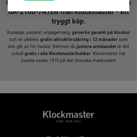
En CASIO G-Shock Tone-on-Tone 45mm
Larm
Ja
Övriga funktioner
Lampa
GA-2100-7A7ER från Klockmaster - ett
tryggt köp.
Kunskap, passion, engagemang,
generös garanti på klockor
och en alldeles
gratis allriskförsäkring i 12 månader
som
inte går av för hackor. Behöver du
justera armbandet
är det
också
gratis i alla Klockmasterbutiker
. Klockmaster har
funnits sedan 1972 på den Svenska marknaden!