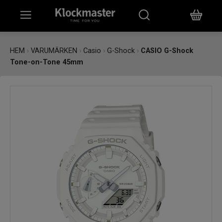
HEM
HEM
›
VARUMÄRKEN
›
Casio
›
G-Shock
›
CASIO G-Shock
Tone-on-Tone 45mm
KLOCKOR
SMYCKEN
ÖVRIGT
VARUMÄRKEN
BUTIKER
PRESENTKORT