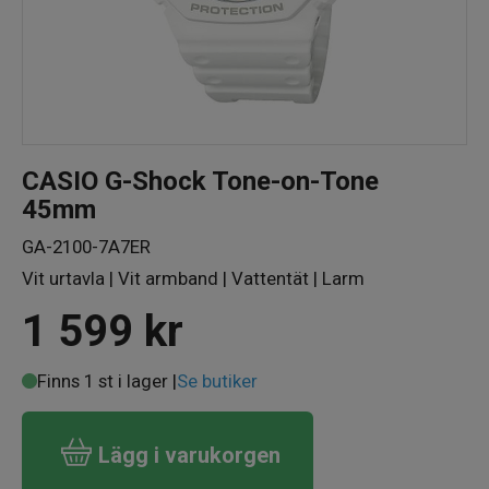
CASIO G-Shock Tone-on-Tone
45mm
GA-2100-7A7ER
Vit urtavla | Vit armband | Vattentät | Larm
1 599
kr
Finns 1 st i lager |
Se butiker
Lägg i varukorgen