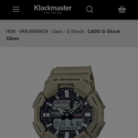
HEM
HEM
›
VARUMÄRKEN
›
Casio
›
G-Shock
›
CASIO G-Shock
52mm
KLOCKOR
SMYCKEN
ÖVRIGT
VARUMÄRKEN
BUTIKER
PRESENTKORT