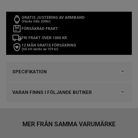
GRATIS JUSTERING AV ARMBAND
(Värde från 200kr)
FÖRSÄKRAD FRAKT
FRI FRAKT ÖVER 1000 KR
12 MÅN GRATIS FÖRSÄKRING
(till ett värde av 159 kr)
SPECIFIKATION
Varumärke
Casio
Kollektion
G-Shock
VARAN FINNS I FÖLJANDE BUTIKER
Typ av klocka
Herrklocka
Stil
Digitala klockor
Klockmaster Norrtälje
Garanti
2 år
Klockmaster Nyköping
MER FRÅN SAMMA VARUMÄRKE
Design
VARUMÄRKET HITTAR DU HOS
Färg på urtavla
Svart
Björkegrens Urmakeri 1933 Kalmar
Boett material
Plast