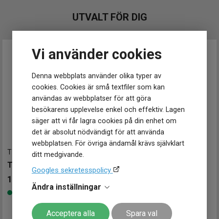
Klockmaster Ulricehamn
Klockmaster Uppsala, Gränby
UTVALT FÖR DIG
Klockmaster Örebro
Klockmaster Östersund
Vi använder cookies
Denna webbplats använder olika typer av
cookies. Cookies är små textfiler som kan
användas av webbplatser för att göra
besökarens upplevelse enkel och effektiv. Lagen
säger att vi får lagra cookies på din enhet om
det är absolut nödvändigt för att använda
webbplatsen. För övriga ändamål krävs självklart
T1274071135100
-
40 mm
ditt medgivande.
TISSOT Gentleman Automatic 40mm
Googles sekretesspolicy
10 795
kr
T1504101104100
-
40 mm
Ändra inställningar
Finns i lager
TISSOT PR 100 40mm
3 850
kr
Acceptera alla
Spara val