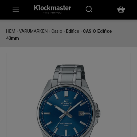
HEM
HEM
›
VARUMÄRKEN
›
Casio
›
Edifice
›
CASIO Edifice
43mm
KLOCKOR
SMYCKEN
ÖVRIGT
VARUMÄRKEN
BUTIKER
PRESENTKORT