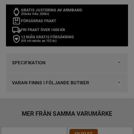
GRATIS JUSTERING AV ARMBAND
(Värde från 200kr)
FÖRSÄKRAD FRAKT
FRI FRAKT ÖVER 1000 KR
12 MÅN GRATIS FÖRSÄKRING
(till ett värde av 153 kr)
SPECIFIKATION
Varumärke
Casio
Kollektion
Edifice
VARAN FINNS I FÖLJANDE BUTIKER
Typ av klocka
Herrklocka
Stil
Klassiska klockor
Klockmaster Norrköping, Becks Urhandel
Garanti
2 år
Klockmaster Stockholm, Fältöversten
Klockmaster Trollhättan
MER FRÅN SAMMA VARUMÄRKE
Design
Färg på urtavla
Blå
VARUMÄRKET HITTAR DU HOS
Boett material
Rostfritt stål
Björkegrens Urmakeri 1933 Kalmar
Form på boett
Rund