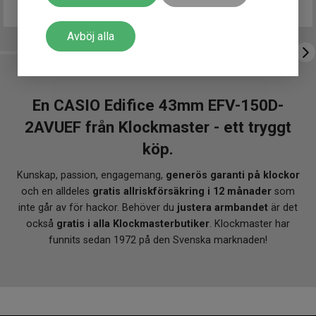
Finns i lager
Avböj alla
En CASIO Edifice 43mm EFV-150D-
2AVUEF från Klockmaster - ett tryggt
köp.
Kunskap, passion, engagemang,
generös garanti på klockor
och en alldeles
gratis allriskförsäkring i 12 månader
som
inte går av för hackor. Behöver du
justera armbandet
är det
också
gratis i alla Klockmasterbutiker
. Klockmaster har
funnits sedan 1972 på den Svenska marknaden!