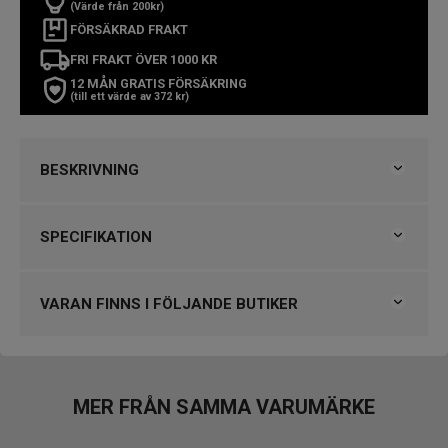
(Värde från 200kr)
FÖRSÄKRAD FRAKT
FRI FRAKT ÖVER 1000 KR
12 MÅN GRATIS FÖRSÄKRING
(till ett värde av 372 kr)
BESKRIVNING
Casio G-Shock GMC-B2100ADS
SPECIFIKATION
SNABBFAKTA
Varumärke
Casio
Artikelnummer:
GMC-B2100ADS-1AER
Kollektion
G-Shock
VARAN FINNS I FÖLJANDE BUTIKER
Diameter:
46 mm
Typ av klocka
Herrklocka
Stil
Kronografklockor
Klockmaster Stockholm, Fältöversten
Urverk:
Quartz – Tough Solar med Bluetooth
Garanti
2 år
Färg på urtavla:
Silver med svarta subdials
VARUMÄRKET HITTAR DU HOS
MER FRÅN SAMMA VARUMÄRKE
Vattentäthet:
200 meter
Design
Björkegrens Urmakeri 1933 Kalmar
Index
Streck
Material:
Boett & armband i rostfritt stål
Klockmaster Alingsås