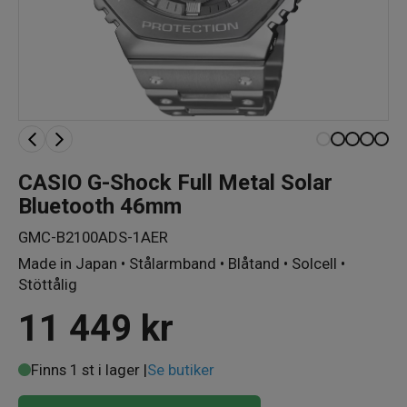
CASIO G-Shock Full Metal Solar
Bluetooth 46mm
GMC-B2100ADS-1AER
Made in Japan • Stålarmband • Blåtand • Solcell •
Stöttålig
11 449
kr
Finns 1 st i lager |
Se butiker