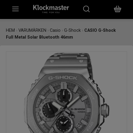
HEM
HEM
›
VARUMÄRKEN
›
Casio
›
G-Shock
›
CASIO G-Shock
Full Metal Solar Bluetooth 46mm
KLOCKOR
SMYCKEN
ÖVRIGT
VARUMÄRKEN
BUTIKER
PRESENTKORT