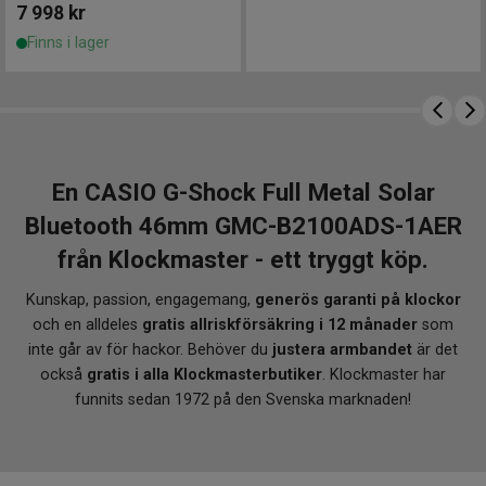
träning och vardag
7 998
kr
Dubbel tid – håll koll på två tidszoner samtidigt
Finns i lager
Nedräkningstimer upp till 24 timmar
Dagligt alarm och timsignal
Super Illuminator LED-belysning för tydlig
avläsning i mörker
200 m vattentäthet – klarar bad, simning och
En CASIO G-Shock Full Metal Solar
vattensport
Bluetooth 46mm GMC-B2100ADS-1AER
Fullt automatiskt kalenderverk till år 2099
från Klockmaster - ett tryggt köp.
VARFÖR KLOCKMASTER?
Kunskap, passion, engagemang,
generös garanti på klockor
När du köper din Casio G-Shock hos Klockmaster
och en alldeles
gratis allriskförsäkring i 12 månader
som
handlar du tryggt hos en
auktoriserad återförsäljare
.
inte går av för hackor. Behöver du
justera armbandet
är det
Du får alltid en äkta klocka direkt från Casio, samt
gratis
också
gratis i alla Klockmasterbutiker
. Klockmaster har
12 månaders försäkring
. Vi bjuder dessutom på
gratis
funnits sedan 1972 på den Svenska marknaden!
justering av armbandet
i valfri Klockmasterbutik och
fri frakt vid köp över 1 000 kr
. Personlig service och
gedigen klockkunskap, precis som det ska vara.