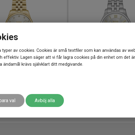
okies
 typer av cookies. Cookies är små textfiler som kan användas av web
 effektiv. Lagen säger att vi får lagra cookies på din enhet om det ä
 ändamål krävs självklart ditt medgivande.
32 mm
HB1502840
-
25 mm
ful Precious 32mm
BOSS Graceful Mina 25 mm
2 990
kr
para val
Avböj alla
r
Finns i lager