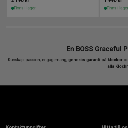
2 190
kr
1 990
kr
Finns i lager
Finns i lage
En BOSS Graceful P
Kunskap, passion, engagemang,
generös garanti på klockor
oc
alla Klock
Kontaktuppgifter
Hitta till os