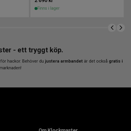
2 690
kr
Finns i lager
r - ett tryggt köp.
 för hackor. Behöver du
justera armbandet
är det också
gratis i
 marknaden!
Om Klockmaster