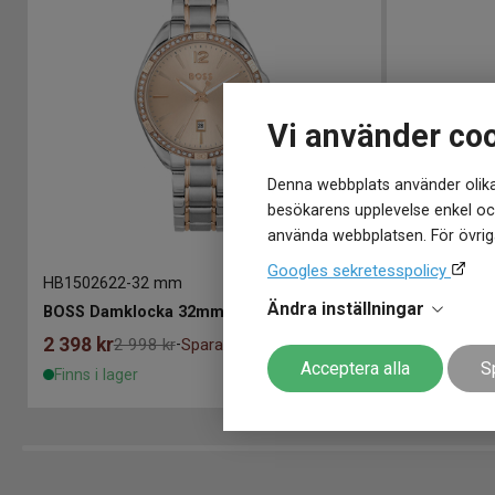
Vi använder co
Denna webbplats använder olika
besökarens upplevelse enkel och
använda webbplatsen. För övriga
Googles sekretesspolicy
HB1502622
-
32 mm
HB1502810
-
Ändra inställningar
BOSS Damklocka 32mm
BOSS Grace
2 398
kr
3 290
kr
2 998 kr
Spara 600 kr
-
Acceptera alla
S
Finns i lager
Finns i lage