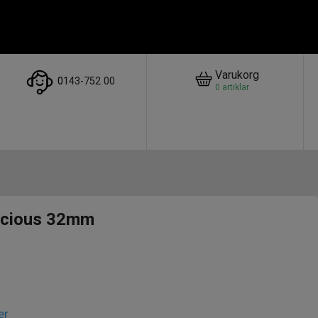
Varukorg
0
143-752 00
0
artiklar
ecious 32mm
er