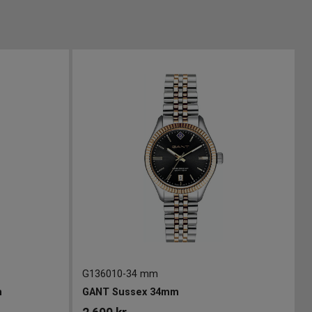
G136010
-
34 mm
m
GANT Sussex 34mm