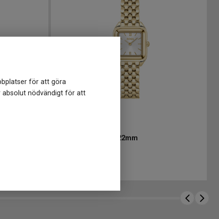
bplatser för att göra
r absolut nödvändigt för att
HB1502823
-
22 mm
BOSS Mae Petite 22mm
3 690
kr
Finns i lager