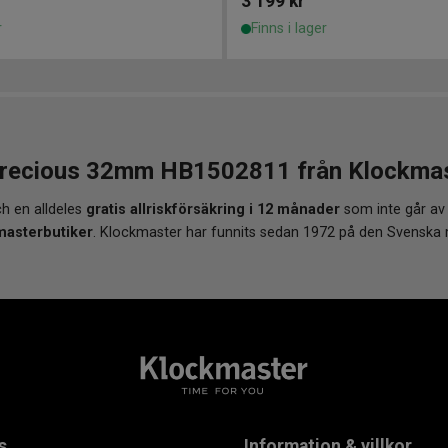
3 199
kr
r
Finns i lager
recious 32mm HB1502811 från Klockmaste
h en alldeles
gratis allriskförsäkring i 12 månader
som inte går av
masterbutiker
. Klockmaster har funnits sedan 1972 på den Svenska
s
Information & villkor