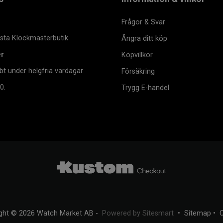
Frågor & Svar
msta Klockmasterbutik
Ångra ditt köp
er
Köpvillkor
bt under helgfria vardagar
Försäkring
0.
Trygg E-handel
ght © 2026 Watch Market AB -
Powered by Sitesmart
•
Sitemap
•
C