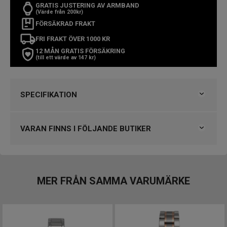
GRATIS JUSTERING AV ARMBAND
(Värde från 200kr)
FÖRSÄKRAD FRAKT
FRI FRAKT ÖVER 1000 KR
12 MÅN GRATIS FÖRSÄKRING
(till ett värde av 147 kr)
SPECIFIKATION
Varumärke
Tidena
Kollektion
Tidena
VARAN FINNS I FÖLJANDE BUTIKER
Serie
T.66
Typ av klocka
Damklocka
Björkegrens Urmakeri 1933 Kalmar
Stil
Klassiska klockor
Klockmaster Alingsås
Garanti
2 år
Klockmaster Borås, Centrum
MER FRÅN SAMMA VARUMÄRKE
Klockmaster Falkenberg
Design
Klockmaster Kungälv
Index
Arabiska siffror
Klockmaster Östersund
Färg på urtavla
Vit
Boett material
Rostfritt stål