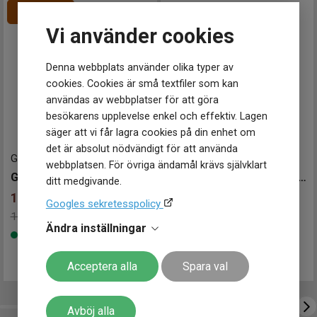
Vi använder cookies
Denna webbplats använder olika typer av
cookies. Cookies är små textfiler som kan
användas av webbplatser för att göra
besökarens upplevelse enkel och effektiv. Lagen
säger att vi får lagra cookies på din enhet om
det är absolut nödvändigt för att använda
G172001
-
36 mm
C0320511111600
-
34 mm
webbplatsen. För övriga ändamål krävs självklart
GANT Amesbury 36mm
CERTINA DS Action Lady Diamonds 34mm
ditt medgivande.
1 692
kr
6 790
kr
Googles sekretesspolicy
1 990 kr
Spara 298 kr
-
Finns i lager
Ändra inställningar
Finns i lager
Acceptera alla
Spara val
Avböj alla