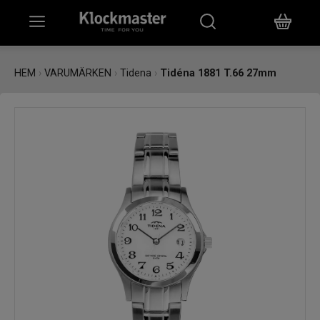
HEM
HEM
›
VARUMÄRKEN
›
Tidena
›
Tidéna 1881 T.66 27mm
KLOCKOR
SMYCKEN
ÖVRIGT
VARUMÄRKEN
BUTIKER
PRESENTKORT