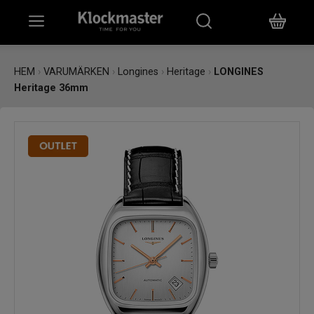
HEM
HEM
›
VARUMÄRKEN
›
Longines
›
Heritage
›
LONGINES
Heritage 36mm
KLOCKOR
SMYCKEN
ÖVRIGT
VARUMÄRKEN
BUTIKER
PRESENTKORT