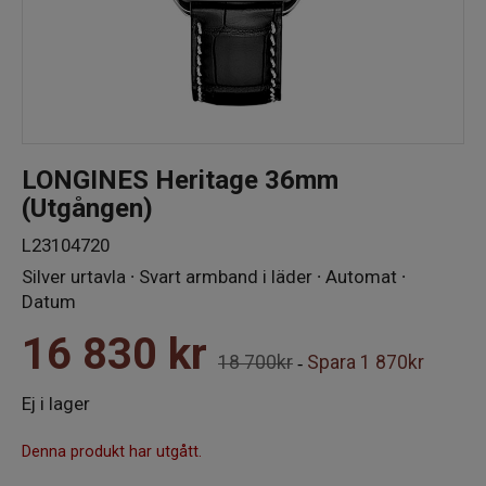
LONGINES Heritage 36mm
(Utgången)
L23104720
Silver urtavla ∙ Svart armband i läder ∙ Automat ∙
Datum
16 830
kr
18 700kr
Spara
1 870kr
-
Ej i lager
Denna produkt har utgått.