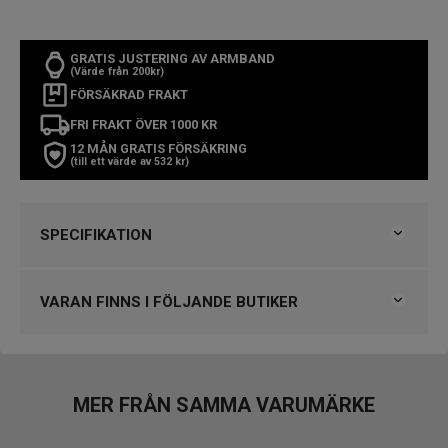
GRATIS JUSTERING AV ARMBAND
(Värde från 200kr)
FÖRSÄKRAD FRAKT
FRI FRAKT ÖVER 1000 KR
12 MÅN GRATIS FÖRSÄKRING
(till ett värde av 532 kr)
SPECIFIKATION
Varumärke
Longines
Kollektion
Heritage
VARAN FINNS I FÖLJANDE BUTIKER
Typ av klocka
Herrklocka
Stil
Automatklockor
Garanti
2 år
VARUMÄRKET HITTAR DU HOS
Björkegrens Urmakeri 1933 Kalmar
MER FRÅN SAMMA VARUMÄRKE
Design
Engströms Urmakeri, Jönköping
Index
Streck
Klockmaster Borås, Centrum