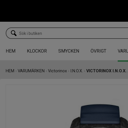
HEM
KLOCKOR
SMYCKEN
ÖVRIGT
VAR
HEM
›
VARUMÄRKEN
›
Victorinox
›
I.N.O.X.
›
VICTORINOX I.N.O.X