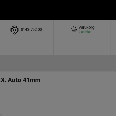
Varukorg
0
143-752 00
0
artiklar
.X. Auto 41mm
er