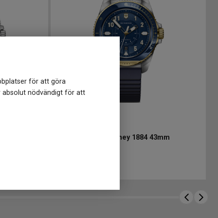
bplatser för att göra
r absolut nödvändigt för att
V242013
-
43 mm
graph 43mm
VICTORINOX Journey 1884 43mm
7 900
kr
Finns i lager