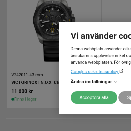
Vi använder co
Denna webbplats använder olika
besökarens upplevelse enkel och
använda webbplatsen. För övriga
Googles sekretesspolicy
V242011
-
43 mm
V242017.1
-
4
Ändra inställningar
VICTORINOX I.N.O.X. Chronograph 43mm
VICTORINOX
11 600
kr
12 600
kr
Acceptera alla
S
Finns i lager
Finns i lage