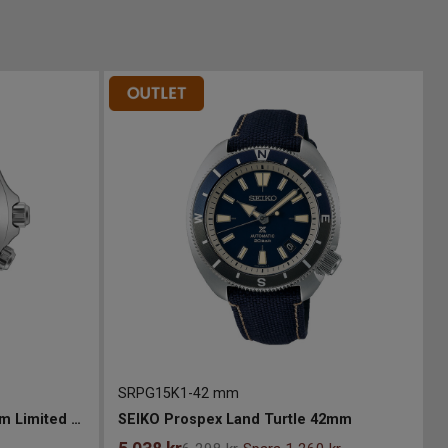
SRPG15K1
-
42 mm
SEIKO Prospex Alpinist 39.5mm Limited Edition
SEIKO Prospex Land Turtle 42mm