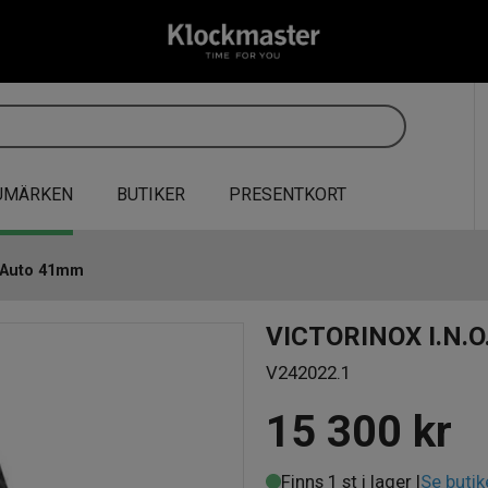
UMÄRKEN
BUTIKER
PRESENTKORT
. Auto 41mm
VICTORINOX I.N.O
V242022.1
15 300
kr
Finns 1 st i lager |
Se butik