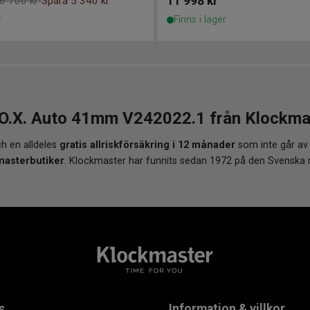
11 998
kr
6 700 kr
Spara 5 340 kr
-
r
Finns i lager
.X. Auto 41mm V242022.1 från Klockmast
h en alldeles
gratis allriskförsäkring i 12 månader
som inte går av
masterbutiker
. Klockmaster har funnits sedan 1972 på den Svenska
s
Information & villkor