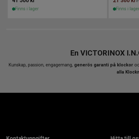
41 500
kr
21 360
kr
2
Finns i lager
Finns i lage
En VICTORINOX I.N.O
Kunskap, passion, engagemang,
generös garanti på klockor
oc
alla Klock
Kontaktuppgifter
Hitta till os