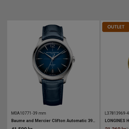
M0A10771
-
39 mm
L37813969
-
Baume and Mercier Clifton Automatic 39mm
LONGINES 