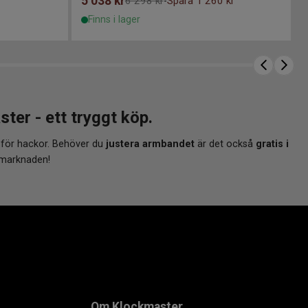
5 038
kr
6 298 kr
Spara 1 260 kr
-
Finns i lager
er - ett tryggt köp.
 för hackor. Behöver du
justera armbandet
är det också
gratis i
 marknaden!
Om Klockmaster