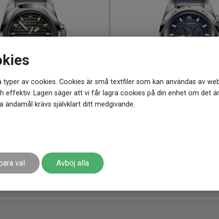
okies
 typer av cookies. Cookies är små textfiler som kan användas av web
 effektiv. Lagen säger att vi får lagra cookies på din enhet om det ä
 ändamål krävs självklart ditt medgivande.
1 mm
V241984
-
43 mm
 I.N.O.X. Auto 41mm
VICTORINOX I.N.O.X. Chrono
8 600
kr
para val
Avböj alla
r
Finns i lager