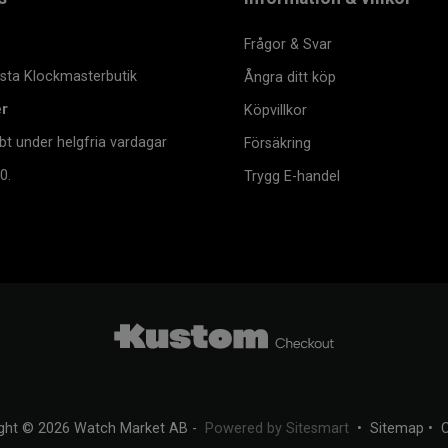
Frågor & Svar
msta Klockmasterbutik
Ångra ditt köp
er
Köpvillkor
bt under helgfria vardagar
Försäkring
0.
Trygg E-handel
ght © 2026 Watch Market AB -
Powered by Sitesmart
•
Sitemap
•
C