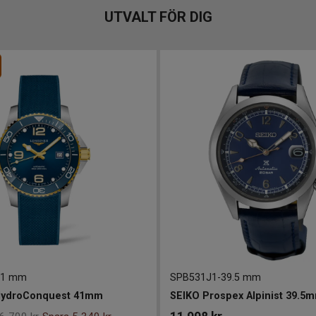
UTVALT FÖR DIG
41 mm
SPB531J1
-
39.5 mm
HydroConquest 41mm