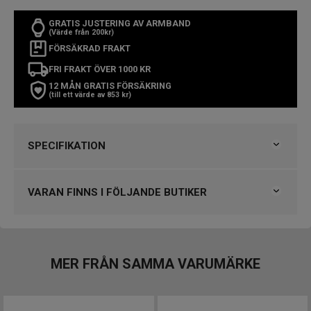
GRATIS JUSTERING AV ARMBAND
(Värde från 200kr)
FÖRSÄKRAD FRAKT
FRI FRAKT ÖVER 1000 KR
12 MÅN GRATIS FÖRSÄKRING
(till ett värde av 853 kr)
SPECIFIKATION
Varumärke
Tag Heuer
Kollektion
Carrera
VARAN FINNS I FÖLJANDE BUTIKER
Typ av klocka
Damklocka
Stil
Klassiska klockor
Engströms Urmakeri, Jönköping
Garanti
2 år
VARUMÄRKET HITTAR DU HOS
MER FRÅN SAMMA VARUMÄRKE
Design
Engströms Urmakeri, Jönköping
Index
Streck
Klockmaster Borås, Centrum
Färg på urtavla
Pärlemor, Vit
Klockmaster Helsingborg Väla Rydbergs Ur
Boett material
Rostfritt stål