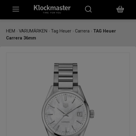
HEM
HEM
›
VARUMÄRKEN
›
Tag Heuer
›
Carrera
›
TAG Heuer
Carrera 36mm
KLOCKOR
SMYCKEN
ÖVRIGT
VARUMÄRKEN
BUTIKER
PRESENTKORT