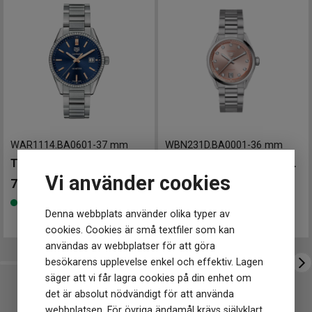
Mårtenssons Ur & Guld Halmstad
Form på boett
Rund
Färg på boett
Silver
Armband material
Rostfritt stål
Armband färg
Silver
Urverk
Urverk
Quartz (batteri)
Storlek
WAR1114.BA0601
-
37 mm
WBN231D.BA0001
-
36 mm
Diameter
36 mm
TAG Heuer Carrera 39mm
TAG Heuer Carrera Date 36mm
Vi använder cookies
Egenskaper
72 700
kr
54 500
kr
Vattentät
Ja
Finns i lager
Finns i lager
Vattenskydd
10 ATM / 100 m
Denna webbplats använder olika typer av
Glas material
Safir
cookies. Cookies är små textfiler som kan
användas av webbplatser för att göra
Funktioner
besökarens upplevelse enkel och effektiv. Lagen
Datum
Ja
säger att vi får lagra cookies på din enhet om
det är absolut nödvändigt för att använda
webbplatsen. För övriga ändamål krävs självklart