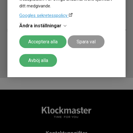
En TAG Heuer Carrera 36mm
ditt medgivande.
WBK1311.BA0652 från Klockmaster -
Googles sekretesspolicy
ett tryggt köp.
Ändra inställningar
Kunskap, passion, engagemang,
generös garanti på klockor
och en alldeles
gratis allriskförsäkring i 12 månader
som
Acceptera alla
Spara val
inte går av för hackor. Behöver du
justera armbandet
är det
också
gratis i alla Klockmasterbutiker
. Klockmaster har
funnits sedan 1972 på den Svenska marknaden!
Avböj alla