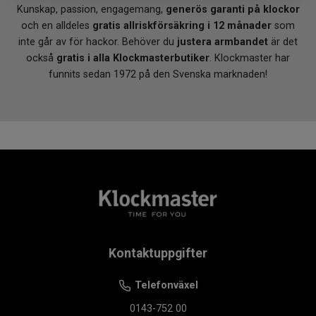
Kunskap, passion, engagemang,
generös garanti på klockor
Datum
Ja
och en alldeles
gratis allriskförsäkring i 12 månader
som
Dag
Ja
inte går av för hackor. Behöver du
justera armbandet
är det
Tidtagning
Ja
Extra tidzon
Ja
också
gratis i alla Klockmasterbutiker
. Klockmaster har
Larm
Ja
funnits sedan 1972 på den Svenska marknaden!
Kontaktuppgifter
Telefonväxel
0143-752 00