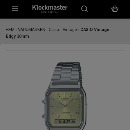
HEM
HEM
›
VARUMÄRKEN
›
Casio
›
Vintage
›
CASIO Vintage
Edgy 30mm
KLOCKOR
SMYCKEN
ÖVRIGT
VARUMÄRKEN
BUTIKER
PRESENTKORT