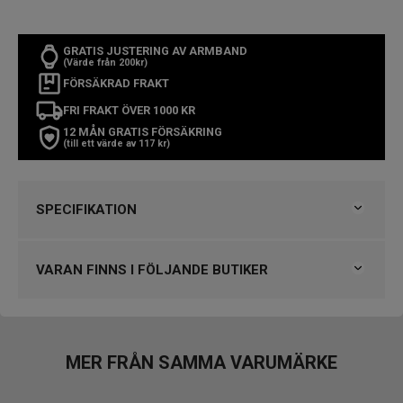
GRATIS JUSTERING AV ARMBAND
(Värde från 200kr)
FÖRSÄKRAD FRAKT
FRI FRAKT ÖVER 1000 KR
12 MÅN GRATIS FÖRSÄKRING
(till ett värde av 117 kr)
SPECIFIKATION
Varumärke
Casio
Kollektion
Vintage
VARAN FINNS I FÖLJANDE BUTIKER
Typ av klocka
Herrklocka, Damklocka
Stil
Digitala klockor
Björkegrens Urmakeri 1933 Kalmar
Garanti
2 år
Klockmaster Borås, Centrum
MER FRÅN SAMMA VARUMÄRKE
Design
VARUMÄRKET HITTAR DU HOS
Index
Streck
Björkegrens Urmakeri 1933 Kalmar
Färg på urtavla
Vit