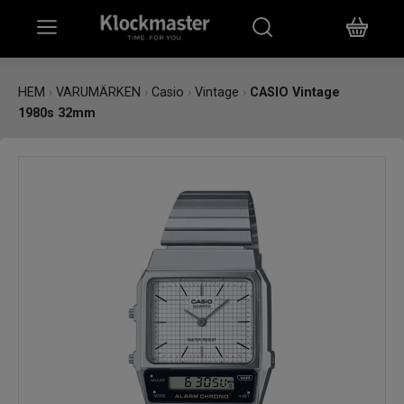
HEM
HEM
›
VARUMÄRKEN
›
Casio
›
Vintage
›
CASIO Vintage
1980s 32mm
KLOCKOR
SMYCKEN
ÖVRIGT
VARUMÄRKEN
BUTIKER
PRESENTKORT