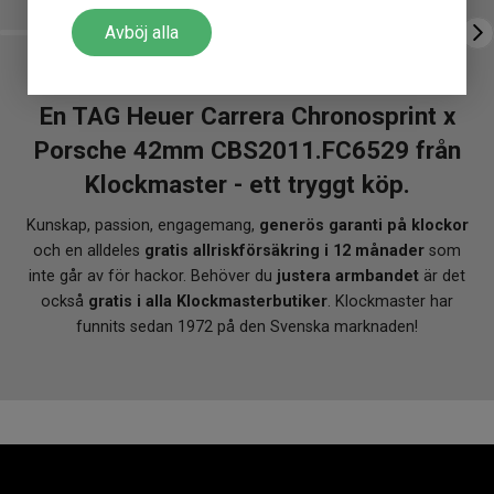
Avböj alla
En TAG Heuer Carrera Chronosprint x
Porsche 42mm CBS2011.FC6529 från
Klockmaster - ett tryggt köp.
Kunskap, passion, engagemang,
generös garanti på klockor
och en alldeles
gratis allriskförsäkring i 12 månader
som
inte går av för hackor. Behöver du
justera armbandet
är det
också
gratis i alla Klockmasterbutiker
. Klockmaster har
funnits sedan 1972 på den Svenska marknaden!