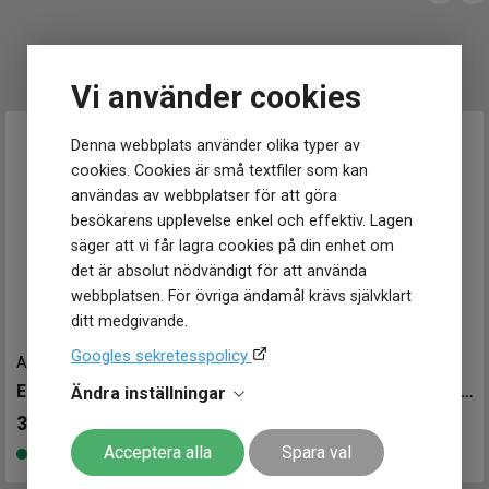
Glas material
Safir
Spänne / lås
Viklås
UTVALT FÖR DIG
Vi använder cookies
Funktioner
Datum
Ja
Tidtagning
Ja
Denna webbplats använder olika typer av
cookies. Cookies är små textfiler som kan
användas av webbplatser för att göra
besökarens upplevelse enkel och effektiv. Lagen
säger att vi får lagra cookies på din enhet om
det är absolut nödvändigt för att använda
webbplatsen. För övriga ändamål krävs självklart
ditt medgivande.
Googles sekretesspolicy
AR11498
-
43 mm
AR11498
-
43 mm
Emporio Armani Claudio 43mm
Emporio Armani Claudio 43mm
Ändra inställningar
3 195
kr
3 195
kr
Acceptera alla
Spara val
Finns i lager
Finns i lager