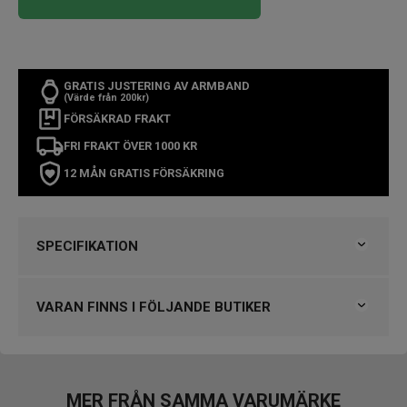
GRATIS JUSTERING AV ARMBAND
(Värde från 200kr)
FÖRSÄKRAD FRAKT
FRI FRAKT ÖVER 1000 KR
12 MÅN GRATIS FÖRSÄKRING
SPECIFIKATION
Varumärke
Tag Heuer
Kollektion
Carrera
VARAN FINNS I FÖLJANDE BUTIKER
Typ av klocka
Herrklocka
Stil
Kronografklockor
Klockmaster Helsingborg Väla Rydbergs Ur
Garanti
2 år
VARUMÄRKET HITTAR DU HOS
MER FRÅN SAMMA VARUMÄRKE
Design