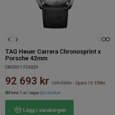
TAG Heuer Carrera Chronosprint x
Porsche 42mm
CBS2011.FC6529
92 693
kr
109 050kr
Spara
16 358kr
-
Finns 1 st i lager |
Se butiker
Lägg i varukorgen