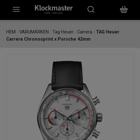
HEM
HEM
›
VARUMÄRKEN
›
Tag Heuer
›
Carrera
›
TAG Heuer
Carrera Chronosprint x Porsche 42mm
KLOCKOR
SMYCKEN
ÖVRIGT
VARUMÄRKEN
BUTIKER
PRESENTKORT