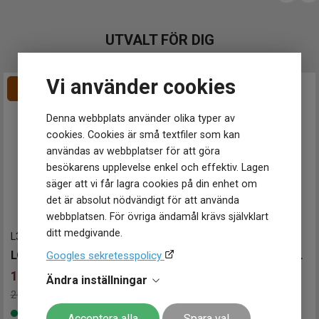
Funktioner
UTVALT FÖR DIG
Datum
Ja
Tidtagning
Ja
Vi använder cookies
Denna webbplats använder olika typer av
cookies. Cookies är små textfiler som kan
användas av webbplatser för att göra
besökarens upplevelse enkel och effektiv. Lagen
säger att vi får lagra cookies på din enhet om
det är absolut nödvändigt för att använda
webbplatsen. För övriga ändamål krävs självklart
ditt medgivande.
L37174969
-
42 mm
T1166173604200
-
45 mm
LONGINES Conquest V.H.P
TISSOT Chrono XL Classic 45mm
Googles sekretesspolicy
16 500
kr
5 295
kr
Ändra inställningar
20 700 kr
Spara 4 200 kr
-
Finns i lager
Finns i lager
Acceptera alla
Spara val