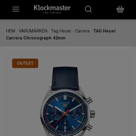
HEM
HEM
›
VARUMÄRKEN
›
Tag Heuer
›
Carrera
›
TAG Heuer
Carrera Chronograph 42mm
KLOCKOR
SMYCKEN
ÖVRIGT
VARUMÄRKEN
BUTIKER
PRESENTKORT