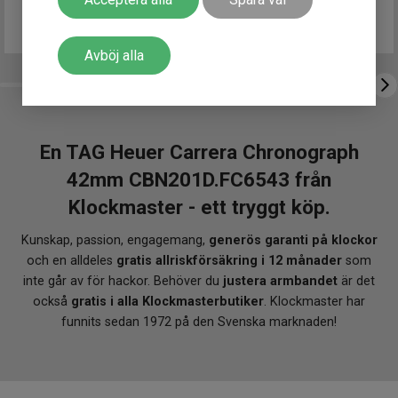
Avböj alla
En TAG Heuer Carrera Chronograph
42mm CBN201D.FC6543 från
Klockmaster - ett tryggt köp.
Kunskap, passion, engagemang,
generös garanti på klockor
och en alldeles
gratis allriskförsäkring i 12 månader
som
inte går av för hackor. Behöver du
justera armbandet
är det
också
gratis i alla Klockmasterbutiker
. Klockmaster har
funnits sedan 1972 på den Svenska marknaden!