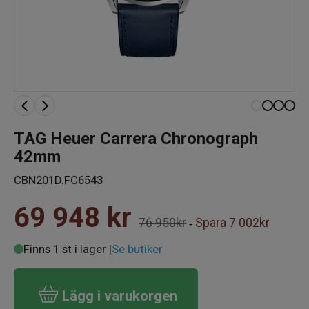
TAG Heuer Carrera Chronograph
42mm
CBN201D.FC6543
69 948
kr
76 950kr
Spara
7 002kr
-
Finns 1 st i lager |
Se butiker
Lägg i varukorgen