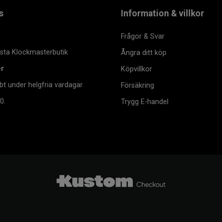
s
Information & villkor
Frågor & Svar
msta Klockmasterbutik
Ångra ditt köp
er
Köpvillkor
bt under helgfria vardagar
Försäkring
0.
Trygg E-handel