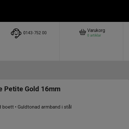
Varukorg
0
143-752 00
0
artiklar
e Petite Gold 16mm
d boett • Guldtonad armband i stål