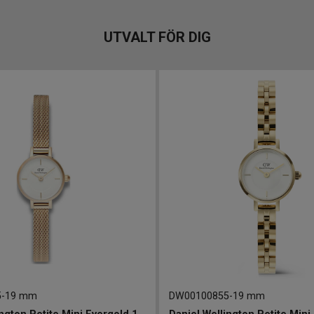
UTVALT FÖR DIG
5
-
19 mm
DW00100855
-
19 mm