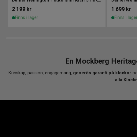
Daniel Wellington Petite Mini Arch 3-link White Gold 19mm
2 199
kr
1 699
kr
Finns i lager
Finns i lage
En Mockberg Heritage
Kunskap, passion, engagemang,
generös garanti på klockor
oc
alla Klock