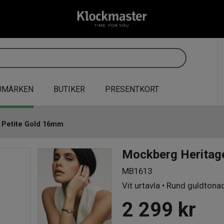
UMÄRKEN
BUTIKER
PRESENTKORT
 Petite Gold 16mm
Mockberg Heritag
MB1613
Vit urtavla • Rund guldtona
2 299
kr