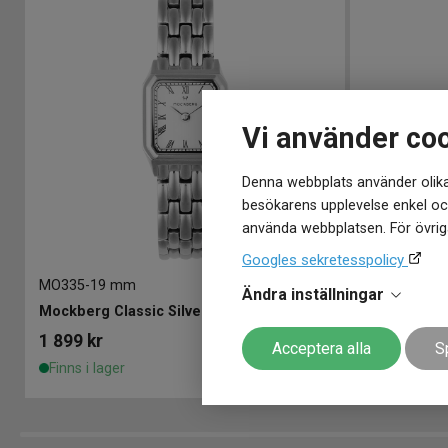
Vi använder co
Denna webbplats använder olika
besökarens upplevelse enkel och
använda webbplatsen. För övriga
Googles sekretesspolicy
MO335
-
19 mm
MB1615
-
19
Ändra inställningar
Mockberg Classic Silver 19x25mm
Mockberg H
1 899
kr
2 199
kr
Acceptera alla
S
Finns i lager
Finns i lage