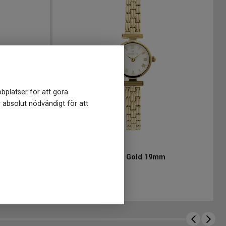
bplatser för att göra
r absolut nödvändigt för att
MB1617
-
19 mm
m
Mockberg Vintage Gold 19mm
2 199
kr
Finns i lager