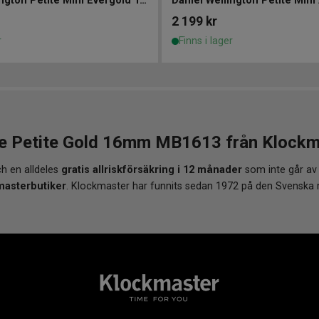
Daniel Wellington Petite Mini Evergold 19mm
2 199
kr
r
Finns i lager
 Petite Gold 16mm MB1613 från Klockmas
h en alldeles
gratis allriskförsäkring i 12 månader
som inte går av
masterbutiker
. Klockmaster har funnits sedan 1972 på den Svenska