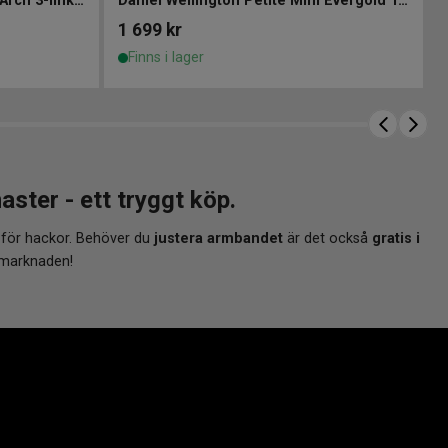
Daniel Wellington Petite Mini Arch 3-link White Gold 19mm
Daniel Wellington Petite Mini Evergold 19mm
1 699
kr
Finns i lager
ter - ett tryggt köp.
 för hackor. Behöver du
justera armbandet
är det också
gratis i
 marknaden!