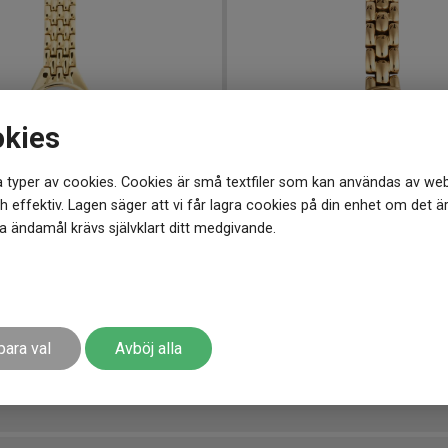
okies
 typer av cookies. Cookies är små textfiler som kan användas av web
 effektiv. Lagen säger att vi får lagra cookies på din enhet om det ä
 ändamål krävs självklart ditt medgivande.
 mm
MB0181
-
19 mm
eritage Gold 19mm
Mockberg Antique Gold 19m
1 799
kr
para val
Avböj alla
r
Finns i lager