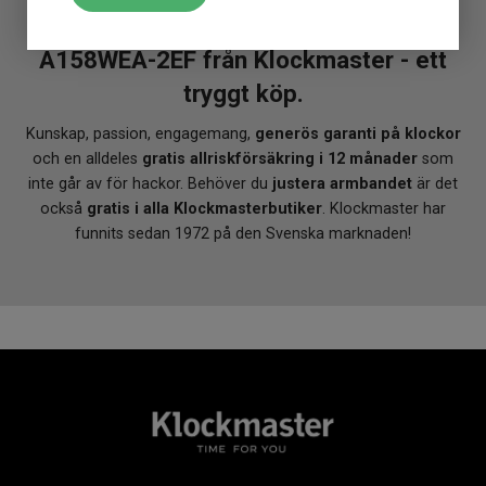
Klockmaster Hudiksvall
En CASIO Vintage Iconic 33mm
Datum
Ja
Klockmaster Kungälv
Dag
Ja
A158WEA-2EF från Klockmaster - ett
Klockmaster Malmö, Mobilia Urhandel
Tidtagning
Ja
Klockmaster Norrköping, Becks Urhandel
tryggt köp.
Larm
Ja
Klockmaster Norrtälje
Övriga funktioner
Lampa
Klockmaster Nyköping
Kunskap, passion, engagemang,
generös garanti på klockor
Klockmaster Nässjö
och en alldeles
gratis allriskförsäkring i 12 månader
som
Klockmaster Stockholm, Fältöversten
inte går av för hackor. Behöver du
justera armbandet
är det
Klockmaster Stockholm, Kista
också
gratis i alla Klockmasterbutiker
. Klockmaster har
Klockmaster Sundsvall
funnits sedan 1972 på den Svenska marknaden!
Klockmaster Tranås
Klockmaster Trollhättan
Klockmaster Ulricehamn
Klockmaster Uppsala, Gränby
Klockmaster Örebro
Klockmaster Östersund