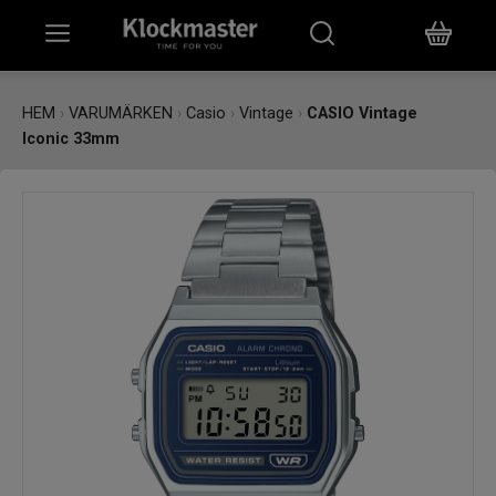
HEM
HEM
›
VARUMÄRKEN
›
Casio
›
Vintage
›
CASIO Vintage
Iconic 33mm
KLOCKOR
SMYCKEN
ÖVRIGT
VARUMÄRKEN
BUTIKER
PRESENTKORT