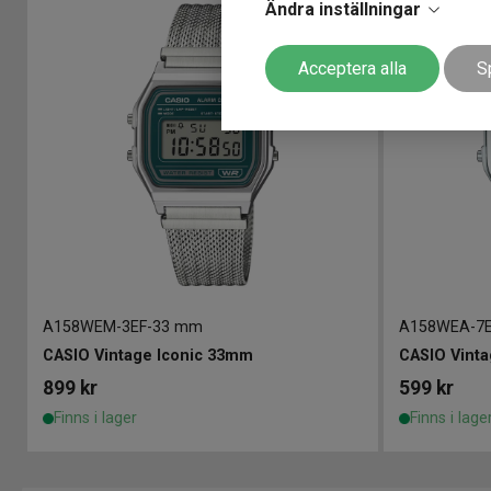
Ändra inställningar
Acceptera alla
S
A158WEM-3EF
-
33 mm
A158WEA-7
CASIO Vintage Iconic 33mm
CASIO Vint
899
kr
599
kr
Finns i lager
Finns i lage