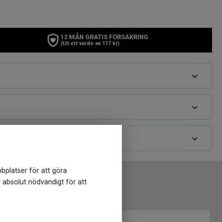
12 MÅN GRATIS FÖRSÄKRING
(till ett värde av 117 kr)
bplatser för att göra
r absolut nödvändigt för att