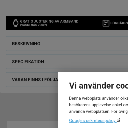
GRATIS JUSTERING AV ARMBAND
FÖRSÄKR
(Värde från 200kr)
BESKRIVNING
SPECIFIKATION
VARAN FINNS I FÖLJANDE BUTIKER
Vi använder co
Denna webbplats använder olika
besökarens upplevelse enkel och
använda webbplatsen. För övriga
Googles sekretesspolicy