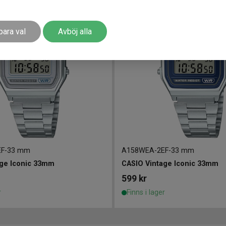
para val
Avböj alla
EF
-
33 mm
A158WEA-2EF
-
33 mm
age Iconic 33mm
CASIO Vintage Iconic 33mm
599
kr
r
Finns i lager