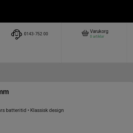
Varukorg
0
143-752 00
0
artiklar
3mm
rs batteritid • Klassisk design