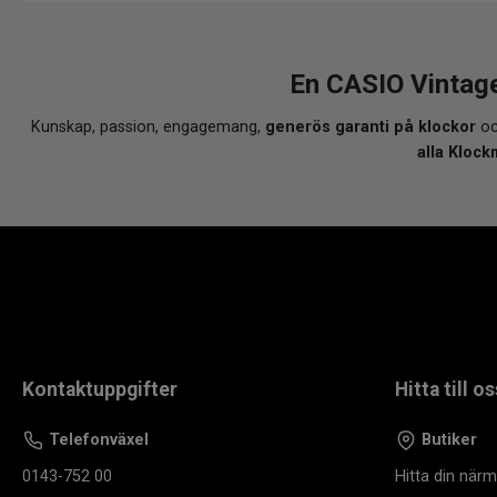
En CASIO Vintag
Kunskap, passion, engagemang,
generös garanti på klockor
oc
alla Klock
Kontaktuppgifter
Hitta till os
Telefonväxel
Butiker
0143-752 00
Hitta din när