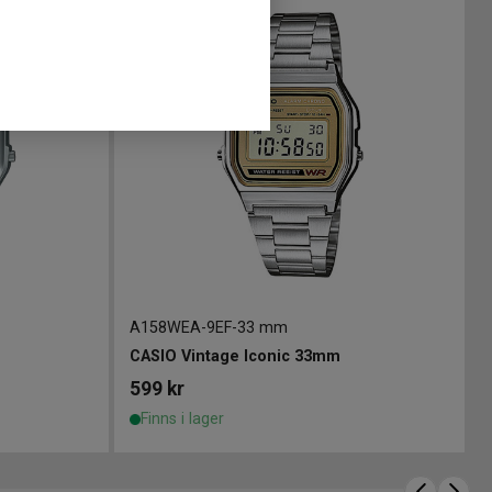
A158WEA-9EF
-
33 mm
CASIO Vintage Iconic 33mm
599
kr
Finns i lager