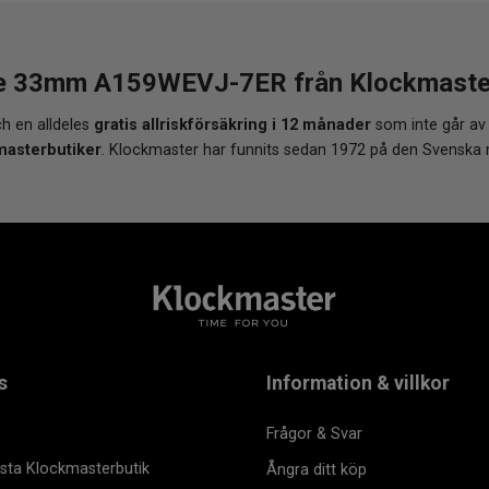
e 33mm A159WEVJ-7ER från Klockmaster -
h en alldeles
gratis allriskförsäkring i 12 månader
som inte går av
masterbutiker
. Klockmaster har funnits sedan 1972 på den Svenska
s
Information & villkor
Frågor & Svar
msta Klockmasterbutik
Ångra ditt köp