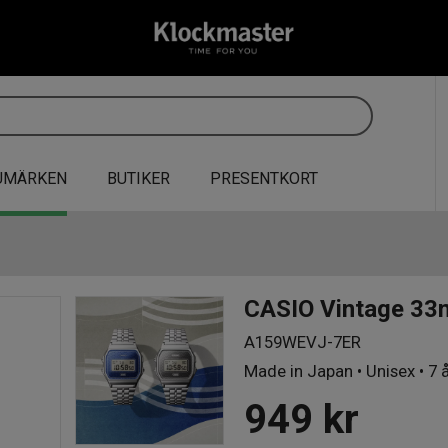
UMÄRKEN
BUTIKER
PRESENTKORT
CASIO Vintage 3
A159WEVJ-7ER
Made in Japan • Unisex • 7 å
949
kr