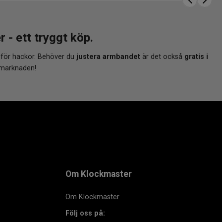
 ett tryggt köp.
 för hackor. Behöver du
justera armbandet
är det också
gratis i
 marknaden!
Om Klockmaster
Om Klockmaster
Följ oss på: