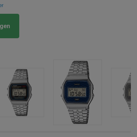
er
rgen