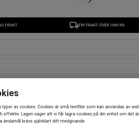
AD FRAKT
FRI FRAKT ÖVER 1000 KR
okies
 typer av cookies. Cookies är små textfiler som kan användas av web
 effektiv. Lagen säger att vi får lagra cookies på din enhet om det ä
MER FRÅN SAMMA VARUMÄRKE
 ändamål krävs självklart ditt medgivande.